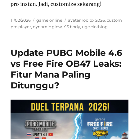
pro instan. Jadi, customize sekarang!
Posted
Categories
Tags
11/02/2026
game online
avatar roblox 2026
,
custom
on
pro player
,
dynamic glow
,
r15 body
,
ugc clothing
Update PUBG Mobile 4.6
vs Free Fire OB47 Leaks:
Fitur Mana Paling
Ditunggu?