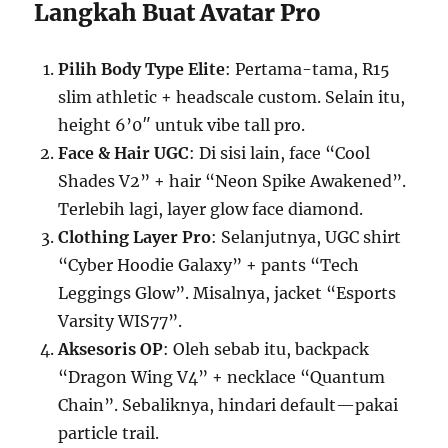
Langkah Buat Avatar Pro
Pilih Body Type Elite
: Pertama-tama, R15
slim athletic + headscale custom. Selain itu,
height 6’0″ untuk vibe tall pro.
Face & Hair UGC
: Di sisi lain, face “Cool
Shades V2” + hair “Neon Spike Awakened”.
Terlebih lagi, layer glow face diamond.
Clothing Layer Pro
: Selanjutnya, UGC shirt
“Cyber Hoodie Galaxy” + pants “Tech
Leggings Glow”. Misalnya, jacket “Esports
Varsity WIS77”.
Aksesoris OP
: Oleh sebab itu, backpack
“Dragon Wing V4” + necklace “Quantum
Chain”. Sebaliknya, hindari default—pakai
particle trail.