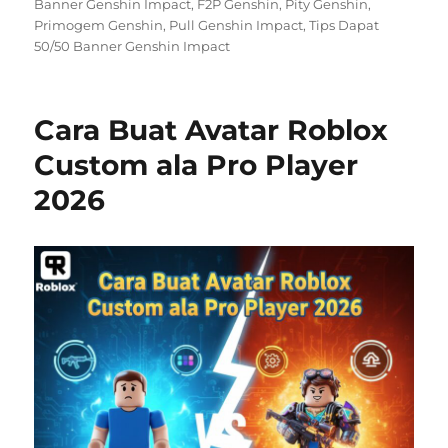
on
Banner Genshin Impact
,
F2P Genshin
,
Pity Genshin
,
Primogem Genshin
,
Pull Genshin Impact
,
Tips Dapat
50/50 Banner Genshin Impact
Cara Buat Avatar Roblox
Custom ala Pro Player
2026