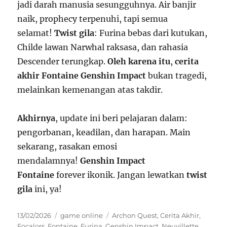
jadi darah manusia sesungguhnya. Air banjir
naik, prophecy terpenuhi, tapi semua
selamat!
Twist gila
: Furina bebas dari kutukan,
Childe lawan Narwhal raksasa, dan rahasia
Descender terungkap.
Oleh karena itu
,
cerita
akhir Fontaine Genshin Impact
bukan tragedi,
melainkan kemenangan atas takdir.
Akhirnya
, update ini beri pelajaran dalam:
pengorbanan, keadilan, dan harapan. Main
sekarang, rasakan emosi
mendalamnya!
Genshin Impact
Fontaine
forever ikonik. Jangan lewatkan
twist
gila
ini, ya!
Posted
Categories
Tags
13/02/2026
game online
Archon Quest
,
Cerita Akhir
,
on
Focalors
,
Fontaine
,
Furina
,
Genshin Impact
,
Neuvillette
,