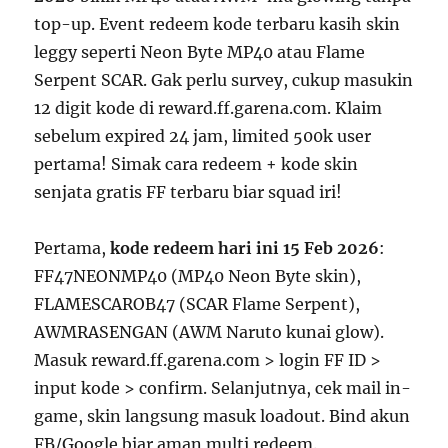
top-up. Event redeem kode terbaru kasih skin
leggy seperti Neon Byte MP40 atau Flame
Serpent SCAR. Gak perlu survey, cukup masukin
12 digit kode di reward.ff.garena.com. Klaim
sebelum expired 24 jam, limited 500k user
pertama! Simak cara redeem + kode skin
senjata gratis FF terbaru biar squad iri!
Pertama,
kode redeem hari ini 15 Feb 2026
:
FF47NEONMP40 (MP40 Neon Byte skin),
FLAMESCAROB47 (SCAR Flame Serpent),
AWMRASENGAN (AWM Naruto kunai glow).
Masuk reward.ff.garena.com > login FF ID >
input kode > confirm. Selanjutnya, cek mail in-
game, skin langsung masuk loadout. Bind akun
FB/Google biar aman multi redeem.