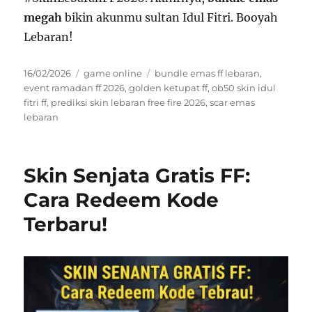
megah
bikin akunmu sultan Idul Fitri. Booyah
Lebaran!
Posted
Categories
Tags
16/02/2026
game online
bundle emas ff lebaran
,
on
event ramadan ff 2026
,
golden ketupat ff
,
ob50 skin idul
fitri ff
,
prediksi skin lebaran free fire 2026
,
scar emas
lebaran
Skin Senjata Gratis FF:
Cara Redeem Kode
Terbaru!