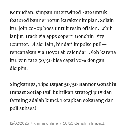
Kemudian, simpan Intertwined Fate untuk
featured banner rerun karakter impian. Selain
itu, join co-op boss untuk resin efisien. Lebih
lanjut, track via apps seperti Genshin Pity
Counter. Di sisi lain, hindari impulse pull—
rencanakan via HoyoLab calendar. Oleh karena
itu, win rate 50/50 bisa capai 70% dengan
disiplin.
Singkatnya,
Tips Dapat 50/50 Banner Genshin
Impact Setiap Pull
buktikan strategi pity dan
farming adalah kunci. Terapkan sekarang dan
pull sukses!
Posted
Categories
Tags
12/02/2026
game online
50/50 Genshin Impact
,