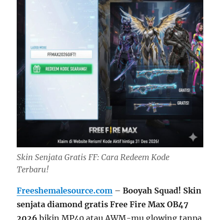
Skin Senjata Gratis FF: Cara Redeem Kode
Terbaru!
Freeshemalesource.com
–
Booyah Squad!
Skin
senjata diamond gratis
Free Fire Max OB47
2026
bikin MP40 atau AWM-mu glowing tanpa