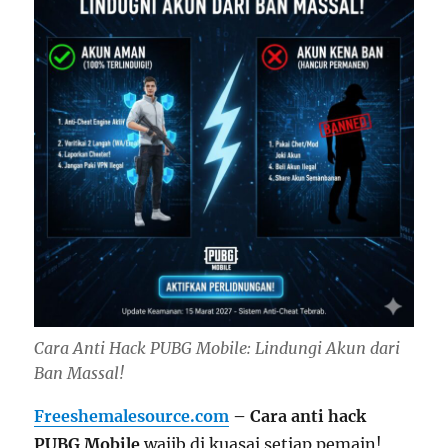
Cara Anti Hack PUBG Mobile: Lindungi Akun dari
Ban Massal!
Freeshemalesource.com
– Cara anti hack
PUBG Mobile
wajib di kuasai setiap pemain!