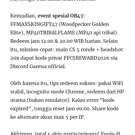
Kemudian,
event spesial OB47
:
FFMAXSKINGIFT47 (Woodpecker Golden
Elite), MP40TRIBALFLAME (MP40 api tribal).
Redeem jam 12.00 & 20.00 WIB harian. Selain
itu, mission cepat: main CS 5 ronde + headshot
20x dapat kode privat FFCSREWARD2026 via
Discord Garena official.
Oleh karena itu, tips redeem sukses: pakai WiFi
stabil, incognito mode Chrome, redeem dari HP
utama (bukan emulator). Kalau error “kode
expired”, tunggu reset jam 00.00. Share kode
ke alternate akun max 5 per IP.
Akhirnya, total 5 skin gratis/minggu! Equip di