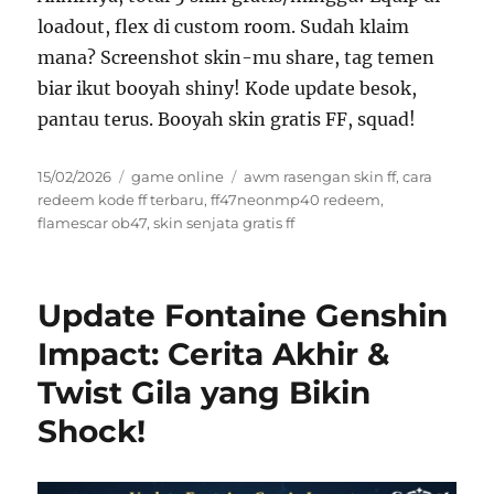
loadout, flex di custom room. Sudah klaim
mana? Screenshot skin-mu share, tag temen
biar ikut booyah shiny! Kode update besok,
pantau terus. Booyah skin gratis FF, squad!
Posted
Categories
Tags
15/02/2026
game online
awm rasengan skin ff
,
cara
on
redeem kode ff terbaru
,
ff47neonmp40 redeem
,
flamescar ob47
,
skin senjata gratis ff
Update Fontaine Genshin
Impact: Cerita Akhir &
Twist Gila yang Bikin
Shock!