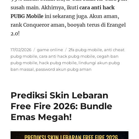
susah main. Akhirnya, ikuti
cara anti hack
PUBG Mobile
ini sekarang juga. Akun aman,
rank Conqueror aman, booyah terus di Erangel
2.0!
Posted
Categories
Tags
17/02/2026
game online
2fa pubg mobile
,
anti cheat
on
pubg mobile
,
cara anti hack pubg mobile
,
cegah ban
pubg mobile
,
hack pubg mobile
,
lindungi akun pubg
ban massal
,
password akun pubg aman
Prediksi Skin Lebaran
Free Fire 2026: Bundle
Emas Megah!