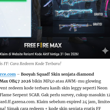
tis FF: Cara Redeem Kode Terbaru!
rce.com
–
Booyah Squad!
Skin senjata diamond
e Max OB47 2026
bikin MP40 atau AWM-mu glowing
vent redeem kode terbaru kasih skin leggy seperti Neon
Flame Serpent SCAR. Gak perlu survey, cukup masukin 1
ward.ff.garena.com. Klaim sebelum expired 24 jam, limite
ma! Simak cara redeem + kode skin senjata gratis FF