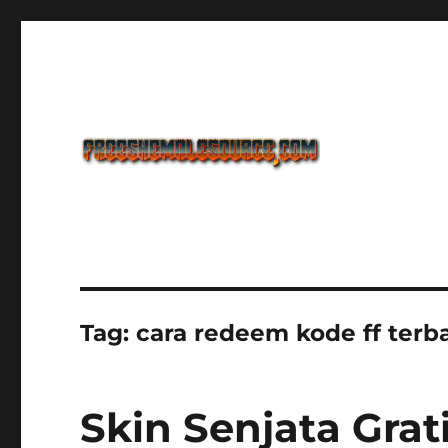
Freeshemalesource Tower Defense Main Game Ini Pasti K
Freeshemalesource Tower
Tag:
cara redeem kode ff terb
Skin Senjata Grat