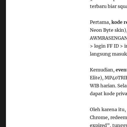
terbaru biar squa
Pertama,
kode r
Neon Byte skin
AWMRASENGAN (A
> login FF ID > 
langsung masuk 
Kemudian,
even
Elite), MP40TRI
WIB harian. Sela
dapat kode priv
Oleh karena itu,
Chrome, redeem 
expired”, tunggu