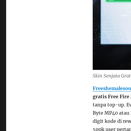
Skin Senjata Gra
Freeshemalesou
gratis
Free Fir
tanpa top-up. E
Byte MP40 atau 
digit kode di re
500k user perta