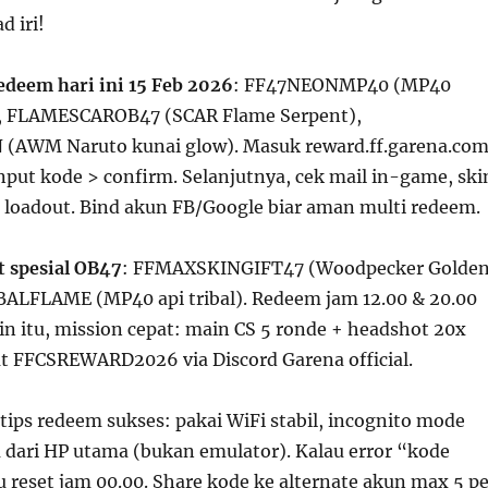
d iri!
edeem hari ini 15 Feb 2026
: FF47NEONMP40 (MP40
), FLAMESCAROB47 (SCAR Flame Serpent),
WM Naruto kunai glow). Masuk reward.ff.garena.co
input kode > confirm. Selanjutnya, cek mail in-game, ski
loadout. Bind akun FB/Google biar aman multi redeem.
t spesial OB47
: FFMAXSKINGIFT47 (Woodpecker Golde
BALFLAME (MP40 api tribal). Redeem jam 12.00 & 20.00
in itu, mission cepat: main CS 5 ronde + headshot 20x
at FFCSREWARD2026 via Discord Garena official.
 tips redeem sukses: pakai WiFi stabil, incognito mode
dari HP utama (bukan emulator). Kalau error “kode
 reset jam 00.00. Share kode ke alternate akun max 5 pe