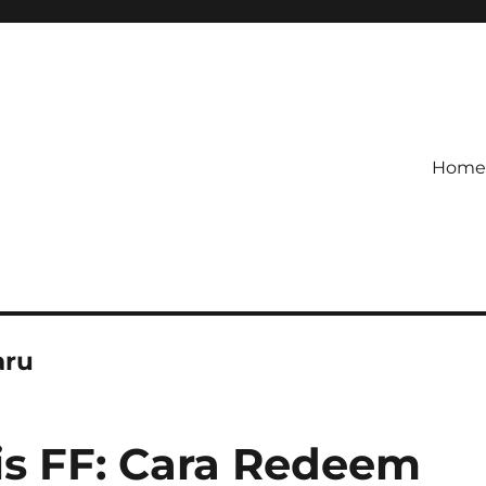
Home
etagihan!
 Defense Main Game Ini Pasti
aru
is FF: Cara Redeem