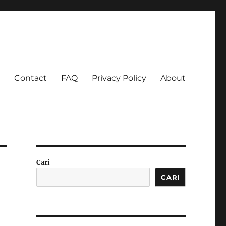
Contact
FAQ
Privacy Policy
About
 Ketagihan!
Cari
CARI