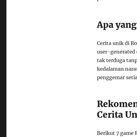
Apa yang 
Cerita unik di 
user-generated c
tak terduga tanp
kedalaman narasi
penggemar setia
Rekomen
Cerita Un
Berikut 7 game 