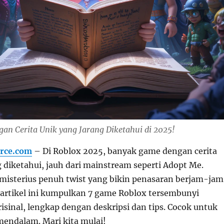
an Cerita Unik yang Jarang Diketahui di 2025!
rce.com
– Di Roblox 2025, banyak game dengan cerita
 diketahui, jauh dari mainstream seperti Adopt Me.
misterius penuh twist yang bikin penasaran berjam-jam
, artikel ini kumpulkan 7 game Roblox tersembunyi
isinal, lengkap dengan deskripsi dan tips. Cocok untuk
mendalam. Mari kita mulai!