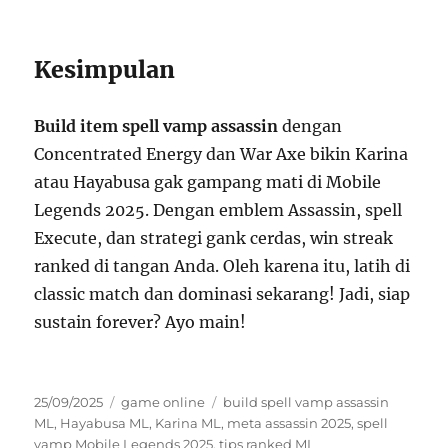
Kesimpulan
Build item spell vamp assassin
dengan
Concentrated Energy dan War Axe bikin Karina
atau Hayabusa gak gampang mati di Mobile
Legends 2025. Dengan emblem Assassin, spell
Execute, dan strategi gank cerdas, win streak
ranked di tangan Anda. Oleh karena itu, latih di
classic match dan dominasi sekarang! Jadi, siap
sustain forever? Ayo main!
Posted
Categories
Tags
25/09/2025
game online
build spell vamp assassin
on
ML
,
Hayabusa ML
,
Karina ML
,
meta assassin 2025
,
spell
vamp Mobile Legends 2025
,
tips ranked ML