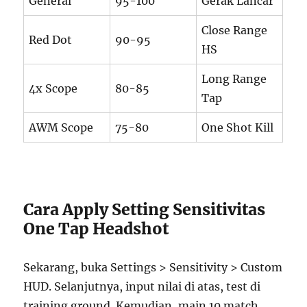
General
95-100
Gerak Lancar
Close Range
Red Dot
90-95
HS
Long Range
4x Scope
80-85
Tap
AWM Scope
75-80
One Shot Kill
Cara Apply Setting Sensitivitas
One Tap Headshot
Sekarang, buka Settings > Sensitivity > Custom
HUD. Selanjutnya, input nilai di atas, test di
training ground. Kemudian, main 10 match