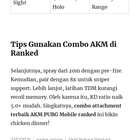
Sight
Holo
Range
Tips Gunakan Combo AKM di
Ranked
Selanjutnya, spray dari 20m dengan pre-fire.
Kemudian, pair dengan 8x untuk sniper
support. Lebih lanjut, latihan TDM kurangi
recoil memory. Oleh karena itu, KD ratio naik
5.0+ mudah. Singkatnya,
combo attachment
terbaik AKM PUBG Mobile ranked
ini bikin
chicken dinner!
Posted
Categories
Tags
22/12/2025
game online
AKM Terbaik Ranked
,