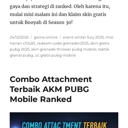
gaya dan strategi di ranked. Oleh karena itu,
mulai misi malam ini dan klaim skin gratis
untuk Booyah di Season 30!
Posted
Categories
Tags
24/12/2025
game online
event winter fury 2025
,
misi
on
harian c10s30
,
redeem code grenader2025
,
skin gratis
pubg 2025
,
skin grenade thrower pubg mobile
,
taktik
granat pubg
,
uc gratis pubg mobile
Combo Attachment
Terbaik AKM PUBG
Mobile Ranked