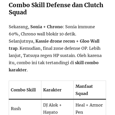
Combo Skill Defense dan Clutch
Squad
Sekarang,
Sonia + Chrono
: Sonia immune
60%, Chrono wall blokir 10 detik.
Selanjutnya,
Kassie drone recon + Gloo Wall
trap
. Kemudian, final zone defense OP. Lebih
lanjut, Tatsuya regen HP sustain. Oleh karena
itu, combo ini tak tertandingi di
skill combo
karakter
.
Manfaat
Combo Skill
Karakter
Squad
DJ Alok +
Heal + Armor
Rush
Hayato
Pen