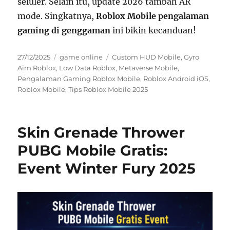
seluler. Selain itu, update 2026 tambah AR
mode. Singkatnya,
Roblox Mobile pengalaman
gaming di genggaman
ini bikin kecanduan!
Posted
Categories
Tags
27/12/2025
game online
Custom HUD Mobile
,
Gyro
on
Aim Roblox
,
Low Data Roblox
,
Metaverse Mobile
,
Pengalaman Gaming Roblox Mobile
,
Roblox Android iOS
,
Roblox Mobile
,
Tips Roblox Mobile 2025
Skin Grenade Thrower
PUBG Mobile Gratis:
Event Winter Fury 2025