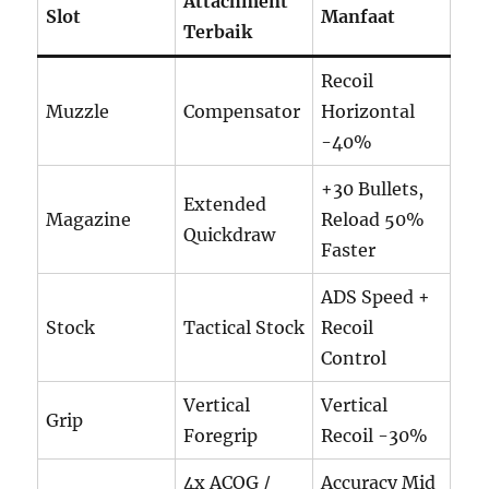
Attachment
Slot
Manfaat
Terbaik
Recoil
Muzzle
Compensator
Horizontal
-40%
+30 Bullets,
Extended
Magazine
Reload 50%
Quickdraw
Faster
ADS Speed +
Stock
Tactical Stock
Recoil
Control
Vertical
Vertical
Grip
Foregrip
Recoil -30%
4x ACOG /
Accuracy Mid