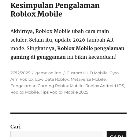
Kesimpulan Pengalaman
Roblox Mobile
Akhirnya, Roblox Mobile ubah cara main
seluler. Selain itu, update 2026 tambah AR
mode. Singkatnya,
Roblox Mobile pengalaman
gaming di genggaman
ini bikin kecanduan!
Posted
Categories
Tags
27/12/2025
game online
Custom HUD Mobile
,
Gyro
on
Aim Roblox
,
Low Data Roblox
,
Metaverse Mobile
,
Pengalaman Gaming Roblox Mobile
,
Roblox Android iOS
,
Roblox Mobile
,
Tips Roblox Mobile 2025
Cari