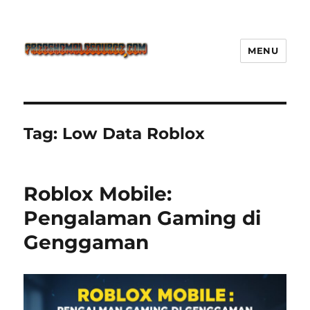
MENU
Freeshemalesource Tower
Defense Main Game Ini Pasti
Ketagihan!
Tag:
Low Data Roblox
Roblox Mobile:
Pengalaman Gaming di
Genggaman