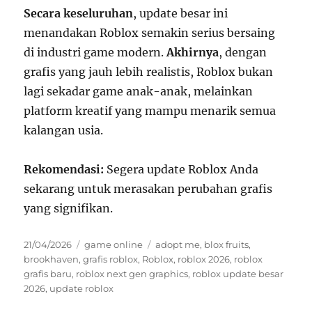
Secara keseluruhan
, update besar ini
menandakan Roblox semakin serius bersaing
di industri game modern.
Akhirnya
, dengan
grafis yang jauh lebih realistis, Roblox bukan
lagi sekadar game anak-anak, melainkan
platform kreatif yang mampu menarik semua
kalangan usia.
Rekomendasi:
Segera update Roblox Anda
sekarang untuk merasakan perubahan grafis
yang signifikan.
Posted
Categories
Tags
21/04/2026
game online
adopt me
,
blox fruits
,
on
brookhaven
,
grafis roblox
,
Roblox
,
roblox 2026
,
roblox
grafis baru
,
roblox next gen graphics
,
roblox update besar
2026
,
update roblox