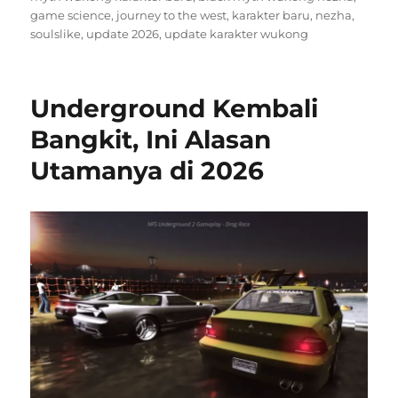
game science
,
journey to the west
,
karakter baru
,
nezha
,
soulslike
,
update 2026
,
update karakter wukong
Underground Kembali
Bangkit, Ini Alasan
Utamanya di 2026