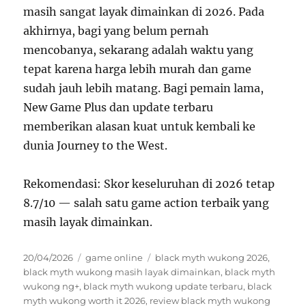
masih sangat layak dimainkan di 2026. Pada
akhirnya, bagi yang belum pernah
mencobanya, sekarang adalah waktu yang
tepat karena harga lebih murah dan game
sudah jauh lebih matang. Bagi pemain lama,
New Game Plus dan update terbaru
memberikan alasan kuat untuk kembali ke
dunia Journey to the West.
Rekomendasi: Skor keseluruhan di 2026 tetap
8.7/10 — salah satu game action terbaik yang
masih layak dimainkan.
Posted
Categories
Tags
20/04/2026
game online
black myth wukong 2026
,
on
black myth wukong masih layak dimainkan
,
black myth
wukong ng+
,
black myth wukong update terbaru
,
black
myth wukong worth it 2026
,
review black myth wukong