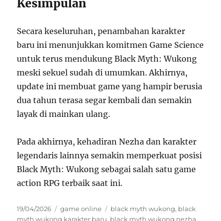
Kesimpulan
Secara keseluruhan, penambahan karakter
baru ini menunjukkan komitmen Game Science
untuk terus mendukung Black Myth: Wukong
meski sekuel sudah di umumkan. Akhirnya,
update ini membuat game yang hampir berusia
dua tahun terasa segar kembali dan semakin
layak di mainkan ulang.
Pada akhirnya, kehadiran Nezha dan karakter
legendaris lainnya semakin memperkuat posisi
Black Myth: Wukong sebagai salah satu game
action RPG terbaik saat ini.
Posted
Categories
Tags
19/04/2026
game online
black myth wukong
,
black
on
myth wukong karakter baru
,
black myth wukong nezha
,