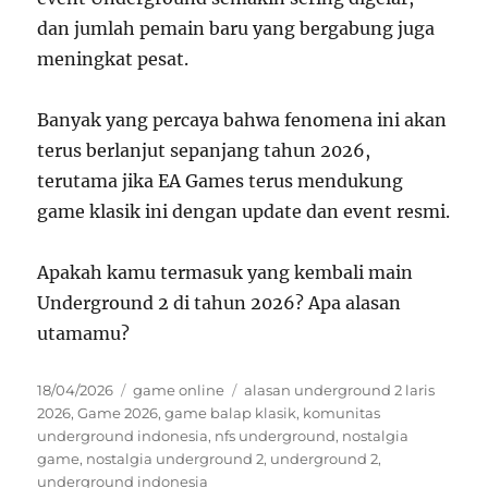
dan jumlah pemain baru yang bergabung juga
meningkat pesat.
Banyak yang percaya bahwa fenomena ini akan
terus berlanjut sepanjang tahun 2026,
terutama jika EA Games terus mendukung
game klasik ini dengan update dan event resmi.
Apakah kamu termasuk yang kembali main
Underground 2 di tahun 2026? Apa alasan
utamamu?
Posted
Categories
Tags
18/04/2026
game online
alasan underground 2 laris
on
2026
,
Game 2026
,
game balap klasik
,
komunitas
underground indonesia
,
nfs underground
,
nostalgia
game
,
nostalgia underground 2
,
underground 2
,
underground indonesia