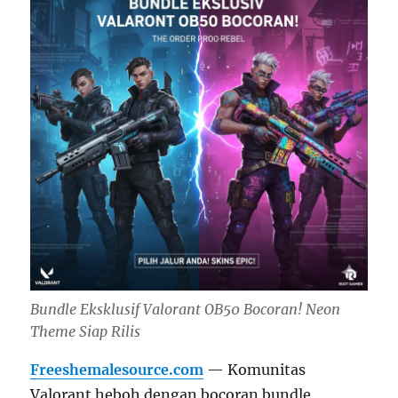
Bundle Eksklusif Valorant OB50 Bocoran! Neon
Theme Siap Rilis
Freeshemalesource.com
— Komunitas
Valorant heboh dengan bocoran bundle