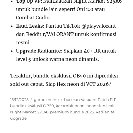
Top Up VP:
Manfaatkan Night Market S25A6
untuk bundle lain seperti Oni 2.0 atau
Combat Crafts.
Ikuti Leaks:
Pantau TikTok @playvalorant
dan Reddit r/VALORANT untuk konfirmasi
resmi.
Upgrade Radianite:
Siapkan 40+ RR untuk
level 5 unlock warna neon dinamis.
Terakhir, bundle eksklusif OB50 ini diprediksi
sold out cepat. Siap flex neon di VCT 2026?
Posted
Categories
Tags
15/12/2025
game online
bocoran Valorant Patch 11.11
,
on
bundle eksklusif OB50
,
karambit neon
,
neon skin leak
,
Night Market S25A6
,
premium bundle 2025
,
Radianite
upgrade