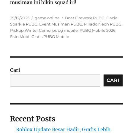
musiman
ini bikin squad iri!
Posted
Categories
Tags
29/12/2025
game online
Boat Firework PUBG
,
Dacia
on
Sparkle PUBG
,
Event Musiman PUBG
,
Mirado Neon PUBG
,
Pickup Winter Camo
,
pubg mobile
,
PUBG Mobile 2026
,
Skin Mobil Gratis PUBG Mobile
Cari
CARI
Recent Posts
Roblox Update Besar Hadir, Grafis Lebih