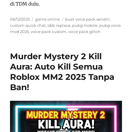
di TDM dulu.
Posted
Categories
Tags
06/12/2025
game online
buat voice pack sendiri
,
on
custom quick chat
,
obb replace
,
pubg mobile
,
pubg voice
mod 2025
,
voice pack custom
,
voice pack glitch
Murder Mystery 2 Kill
Aura: Auto Kill Semua
Roblox MM2 2025 Tanpa
Ban!