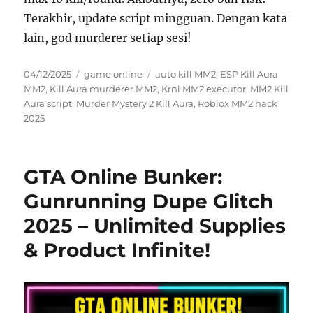
Terakhir, update script mingguan. Dengan kata
lain, god murderer setiap sesi!
Posted
Categories
Tags
04/12/2025
game online
auto kill MM2
,
ESP Kill Aura
on
MM2
,
Kill Aura murderer MM2
,
Krnl MM2 executor
,
MM2 Kill
Aura script
,
Murder Mystery 2 Kill Aura
,
Roblox MM2 hack
2025
GTA Online Bunker:
Gunrunning Dupe Glitch
2025 – Unlimited Supplies
& Product Infinite!