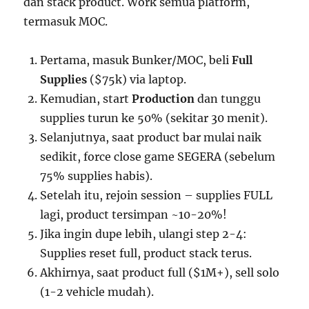
dan stack product. Work semua platform,
termasuk MOC.
Pertama, masuk Bunker/MOC, beli
Full
Supplies
($75k) via laptop.
Kemudian, start
Production
dan tunggu
supplies turun ke 50% (sekitar 30 menit).
Selanjutnya, saat product bar mulai naik
sedikit, force close game SEGERA (sebelum
75% supplies habis).
Setelah itu, rejoin session – supplies FULL
lagi, product tersimpan ~10-20%!
Jika ingin dupe lebih, ulangi step 2-4:
Supplies reset full, product stack terus.
Akhirnya, saat product full ($1M+), sell solo
(1-2 vehicle mudah).