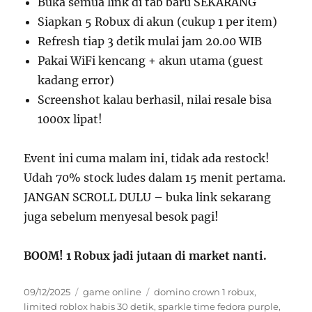
Buka semua link di tab baru SEKARANG
Siapkan 5 Robux di akun (cukup 1 per item)
Refresh tiap 3 detik mulai jam 20.00 WIB
Pakai WiFi kencang + akun utama (guest
kadang error)
Screenshot kalau berhasil, nilai resale bisa
1000x lipat!
Event ini cuma malam ini, tidak ada restock!
Udah 70% stock ludes dalam 15 menit pertama.
JANGAN SCROLL DULU – buka link sekarang
juga sebelum menyesal besok pagi!
BOOM! 1 Robux jadi jutaan di market nanti.
Posted
Categories
Tags
09/12/2025
game online
domino crown 1 robux
,
on
limited roblox habis 30 detik
,
sparkle time fedora purple
,