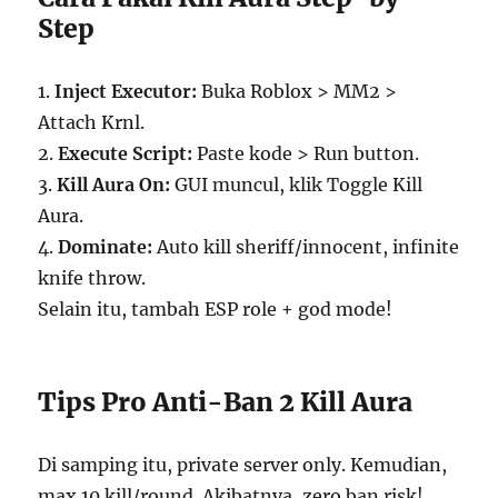
Step
1.
Inject Executor:
Buka Roblox > MM2 >
Attach Krnl.
2.
Execute Script:
Paste kode > Run button.
3.
Kill Aura On:
GUI muncul, klik Toggle Kill
Aura.
4.
Dominate:
Auto kill sheriff/innocent, infinite
knife throw.
Selain itu, tambah ESP role + god mode!
Tips Pro Anti-Ban 2 Kill Aura
Di samping itu, private server only. Kemudian,
max 10 kill/round. Akibatnya, zero ban risk!