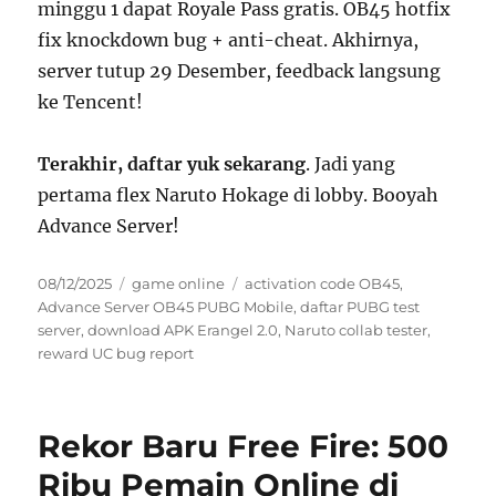
minggu 1 dapat Royale Pass gratis. OB45 hotfix
fix knockdown bug + anti-cheat. Akhirnya,
server tutup 29 Desember, feedback langsung
ke Tencent!
Terakhir, daftar yuk sekarang
. Jadi yang
pertama flex Naruto Hokage di lobby. Booyah
Advance Server!
Posted
Categories
Tags
08/12/2025
game online
activation code OB45
,
on
Advance Server OB45 PUBG Mobile
,
daftar PUBG test
server
,
download APK Erangel 2.0
,
Naruto collab tester
,
reward UC bug report
Rekor Baru Free Fire: 500
Ribu Pemain Online di