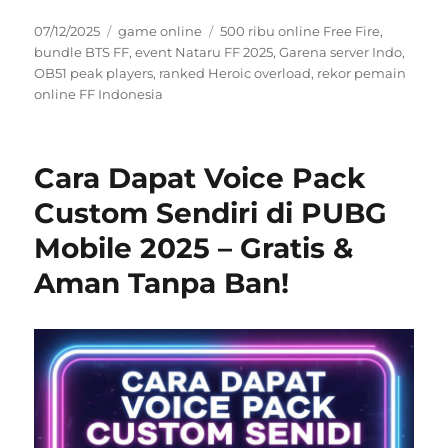
Posted
Categories
Tags
07/12/2025
game online
500 ribu online Free Fire
,
on
bundle BTS FF
,
event Nataru FF 2025
,
Garena server Indo
,
OB51 peak players
,
ranked Heroic overload
,
rekor pemain
online FF Indonesia
Cara Dapat Voice Pack
Custom Sendiri di PUBG
Mobile 2025 – Gratis &
Aman Tanpa Ban!