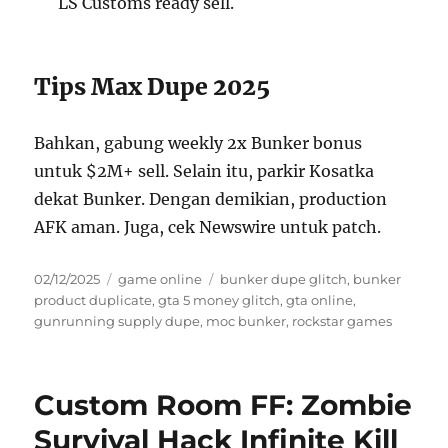
LS Customs ready sell.
Tips Max Dupe 2025
Bahkan, gabung weekly 2x Bunker bonus
untuk $2M+ sell. Selain itu, parkir Kosatka
dekat Bunker. Dengan demikian, production
AFK aman. Juga, cek Newswire untuk patch.
Posted
Categories
Tags
02/12/2025
game online
bunker dupe glitch
,
bunker
on
product duplicate
,
gta 5 money glitch
,
gta online
,
gunrunning supply dupe
,
moc bunker
,
rockstar games
Custom Room FF: Zombie
Survival Hack Infinite Kill