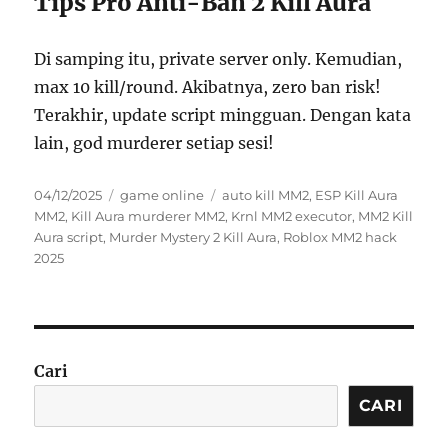
Tips Pro Anti-Ban 2 Kill Aura
Di samping itu, private server only. Kemudian,
max 10 kill/round. Akibatnya, zero ban risk!
Terakhir, update script mingguan. Dengan kata
lain, god murderer setiap sesi!
Posted
Categories
Tags
04/12/2025
game online
auto kill MM2
,
ESP Kill Aura
on
MM2
,
Kill Aura murderer MM2
,
Krnl MM2 executor
,
MM2 Kill
Aura script
,
Murder Mystery 2 Kill Aura
,
Roblox MM2 hack
2025
Cari
CARI