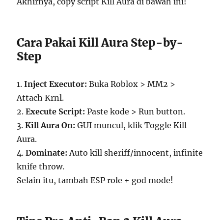
Akhirnya, copy script Kill Aura di bawah ini!
Cara Pakai Kill Aura Step-by-
Step
1.
Inject Executor:
Buka Roblox > MM2 >
Attach Krnl.
2.
Execute Script:
Paste kode > Run button.
3.
Kill Aura On:
GUI muncul, klik Toggle Kill
Aura.
4.
Dominate:
Auto kill sheriff/innocent, infinite
knife throw.
Selain itu, tambah ESP role + god mode!