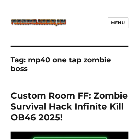
MENU
Freeshemalesource Tower
Defense Main Game Ini Pasti
Ketagihan!
Tag:
mp40 one tap zombie
boss
Custom Room FF: Zombie
Survival Hack Infinite Kill
OB46 2025!