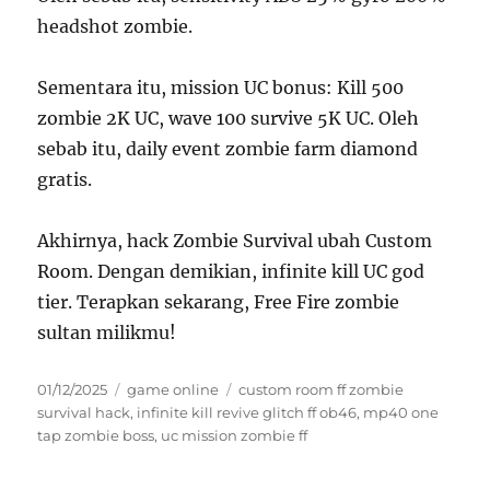
headshot zombie.
Sementara itu, mission UC bonus: Kill 500
zombie 2K UC, wave 100 survive 5K UC. Oleh
sebab itu, daily event zombie farm diamond
gratis.
Akhirnya, hack Zombie Survival ubah Custom
Room. Dengan demikian, infinite kill UC god
tier. Terapkan sekarang, Free Fire zombie
sultan milikmu!
Posted
Categories
Tags
01/12/2025
game online
custom room ff zombie
on
survival hack
,
infinite kill revive glitch ff ob46
,
mp40 one
tap zombie boss
,
uc mission zombie ff