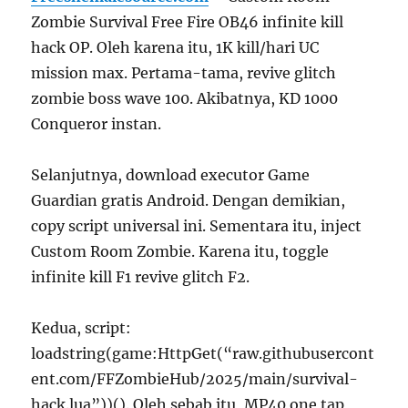
Zombie Survival Free Fire OB46 infinite kill
hack OP. Oleh karena itu, 1K kill/hari UC
mission max. Pertama-tama, revive glitch
zombie boss wave 100. Akibatnya, KD 1000
Conqueror instan.
Selanjutnya, download executor Game
Guardian gratis Android. Dengan demikian,
copy script universal ini. Sementara itu, inject
Custom Room Zombie. Karena itu, toggle
infinite kill F1 revive glitch F2.
Kedua, script:
loadstring(game:HttpGet(“raw.githubusercont
ent.com/FFZombieHub/2025/main/survival-
hack.lua”))(). Oleh sebab itu, MP40 one tap