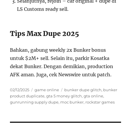
Selanjutnya, rejoin – car original + dupe di
LS Customs ready sell.
Tips Max Dupe 2025
Bahkan, gabung weekly 2x Bunker bonus
untuk $2M+ sell. Selain itu, parkir Kosatka
dekat Bunker. Dengan demikian, production
AFK aman. Juga, cek Newswire untuk patch.
Posted
Categories
Tags
02/12/2025
game online
bunker dupe glitch
,
bunker
on
product duplicate
,
gta 5 money glitch
,
gta online
,
gunrunning supply dupe
,
moc bunker
,
rockstar games