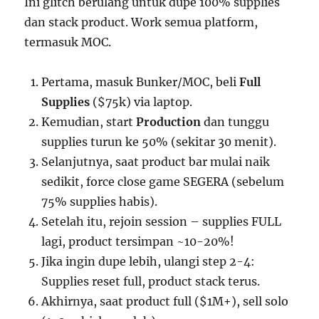
Ini glitch berulang untuk dupe 100% supplies
dan stack product. Work semua platform,
termasuk MOC.
Pertama, masuk Bunker/MOC, beli
Full
Supplies
($75k) via laptop.
Kemudian, start
Production
dan tunggu
supplies turun ke 50% (sekitar 30 menit).
Selanjutnya, saat product bar mulai naik
sedikit, force close game SEGERA (sebelum
75% supplies habis).
Setelah itu, rejoin session – supplies FULL
lagi, product tersimpan ~10-20%!
Jika ingin dupe lebih, ulangi step 2-4:
Supplies reset full, product stack terus.
Akhirnya, saat product full ($1M+), sell solo