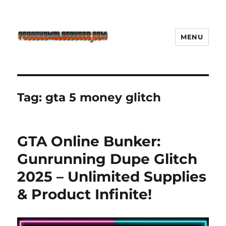
MENU
Freeshemalesource Tower
Defense Main Game Ini Pasti
Ketagihan!
Tag:
gta 5 money glitch
GTA Online Bunker:
Gunrunning Dupe Glitch
2025 – Unlimited Supplies
& Product Infinite!