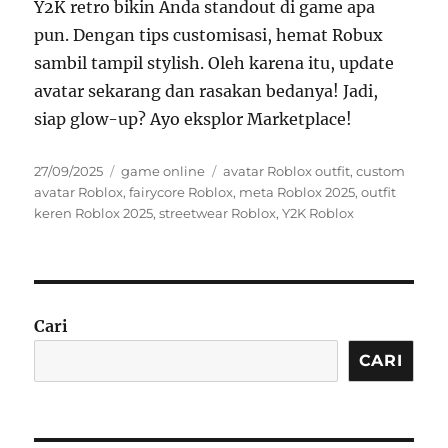
Y2K retro bikin Anda standout di game apa
pun. Dengan tips customisasi, hemat Robux
sambil tampil stylish. Oleh karena itu, update
avatar sekarang dan rasakan bedanya! Jadi,
siap glow-up? Ayo eksplor Marketplace!
Posted
Categories
Tags
27/09/2025
game online
avatar Roblox outfit
,
custom
on
avatar Roblox
,
fairycore Roblox
,
meta Roblox 2025
,
outfit
keren Roblox 2025
,
streetwear Roblox
,
Y2K Roblox
Cari
CARI