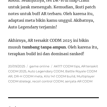
Room. Selanjutnya, tes DR-H di map Crash
untuk jarak menengah. Kemudian, ikuti patch
notes untuk buff AR terbaru. Oleh karena itu,
adaptasi meta bikin kamu unggul. Akibatnya,
Auto Legendary terjamin!
Akhirnya, AR tersakit CODM 2025 ini bikin
musuh
tumbang tanpa ampun
. Oleh karena itu,
terapkan build ini dan dominasi ranked!
Posted
Categories
Tags
20/09/2025
game online
AK117 CODM tips
,
AR tersakit
on
CODM 2025
,
Auto Legendary CODM
,
Battle Royale CODM
AR
,
DR-H CODM meta
,
Kilo 141 CODM build
,
Multiplayer
CODM strategi
,
recoil control CODM
,
senjata AR CODM