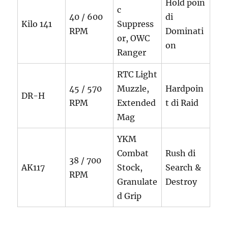
Hold poin
c
40 / 600
di
Kilo 141
Suppress
RPM
Dominati
or, OWC
on
Ranger
RTC Light
45 / 570
Muzzle,
Hardpoin
DR-H
RPM
Extended
t di Raid
Mag
YKM
Combat
Rush di
38 / 700
AK117
Stock,
Search &
RPM
Granulate
Destroy
d Grip