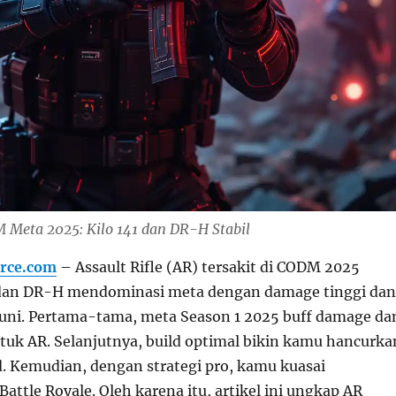
 Meta 2025: Kilo 141 dan DR-H Stabil
rce.com
– Assault Rifle (AR) tersakit di CODM 2025
1 dan DR-H mendominasi meta dengan damage tinggi dan
uni. Pertama-tama, meta Season 1 2025 buff damage da
ntuk AR. Selanjutnya, build optimal bikin kamu hancurka
. Kemudian, dengan strategi pro, kamu kuasai
Battle Royale. Oleh karena itu, artikel ini ungkap AR