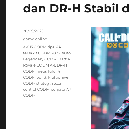
dan DR-H Stabil 
Posted
20/09/2025
on
Categories
game online
Tags
AK117 CODM tips
,
AR
tersakit CODM 2025
,
Auto
Legendary CODM
,
Battle
Royale CODM AR
,
DR-H
CODM meta
,
Kilo 141
CODM build
,
Multiplayer
CODM strategi
,
recoil
control CODM
,
senjata AR
CODM