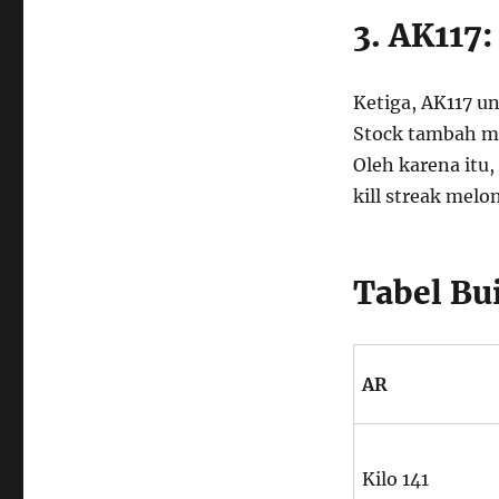
3. AK117
Ketiga, AK117 u
Stock tambah mo
Oleh karena itu,
kill streak melo
Tabel Bu
AR
Kilo 141