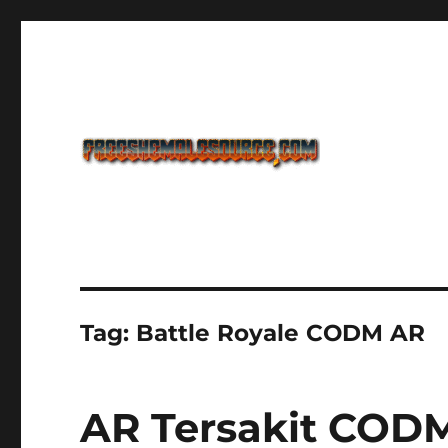
Freeshemalesource Tower Defense Main Game Ini Pasti K
Freeshemalesource Tower
Tag:
Battle Royale CODM AR
AR Tersakit CODM 