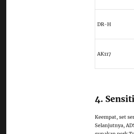
DR-H
AK117
4. Sensi
Keempat, set se
Selanjutnya, ADS
gunakan perk To