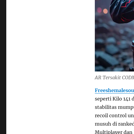
AR Tersakit CODM
Freeshemalesou
seperti Kilo 14
stabilitas mump
recoil control u
musuh di ranked
Multiplayer dan 