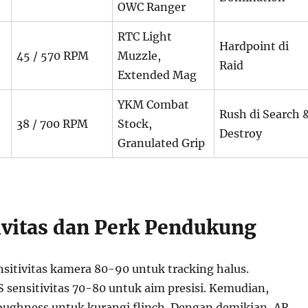
OWC Ranger
RTC Light
Hardpoint di
45 / 570 RPM
Muzzle,
Raid
Extended Mag
YKM Combat
Rush di Search 
38 / 700 RPM
Stock,
Destroy
Granulated Grip
tivitas dan Perk Pendukung
nsitivitas kamera 80-90 untuk tracking halus.
 sensitivitas 70-80 untuk aim presisi. Kemudian,
ughness untuk kurangi flinch. Dengan demikian, AR