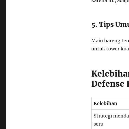
karena itu, adap
5. Tips U
Main bareng tem
untuk tower kua
Kelebiha
Defense 
Kelebihan
Strategi menda
seru