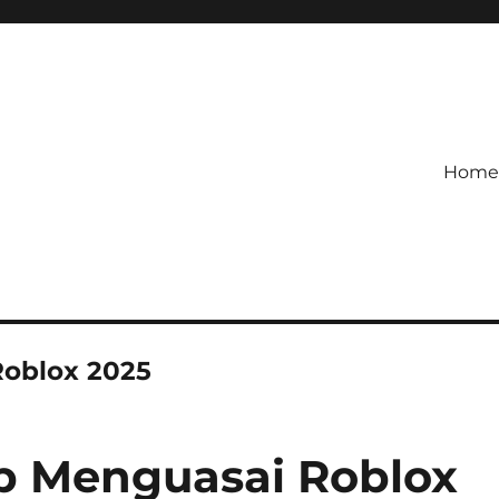
Home
etagihan!
 Defense Main Game Ini Pasti
Roblox 2025
 Menguasai Roblox