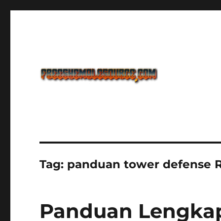
Freeshemalesource Tower Defense Main Game Ini Pasti K
Freeshemalesource Tower
Tag:
panduan tower defense 
Panduan Lengkap