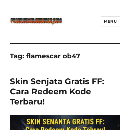
MENU
Freeshemalesource Tower
Defense Main Game Ini Pasti
Ketagihan!
Tag:
flamescar ob47
Skin Senjata Gratis FF:
Cara Redeem Kode
Terbaru!