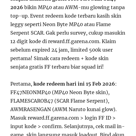
2026
bikin MP40 atau AWM-mu glowing tanpa
top-up. Event redeem kode terbaru kasih skin
leggy seperti Neon Byte MP40 atau Flame
Serpent SCAR. Gak perlu survey, cukup masukin
12 digit kode di reward.ff.garena.com. Klaim
sebelum expired 24 jam, limited 500k user
pertama! Simak cara redeem + kode skin
senjata gratis FF terbaru biar squad iri!
Pertama,
kode redeem hari ini 15 Feb 2026
:
FF47NEONMP40 (MP40 Neon Byte skin),
FLAMESCAROB47 (SCAR Flame Serpent),
AWMRASENGAN (AWM Naruto kunai glow).
Masuk reward.ff.garena.com > login FF ID >
input kode > confirm. Selanjutnya, cek mail in-
game, skin langsung masuk loadout. Bind akun