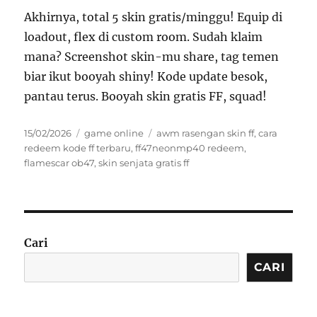
Akhirnya, total 5 skin gratis/minggu! Equip di
loadout, flex di custom room. Sudah klaim
mana? Screenshot skin-mu share, tag temen
biar ikut booyah shiny! Kode update besok,
pantau terus. Booyah skin gratis FF, squad!
Posted
Categories
Tags
15/02/2026
game online
awm rasengan skin ff
,
cara
on
redeem kode ff terbaru
,
ff47neonmp40 redeem
,
flamescar ob47
,
skin senjata gratis ff
Cari
CARI