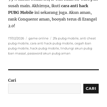
susah main. Akhirnya, ikuti
cara anti hack
PUBG Mobile
ini sekarang juga. Akun aman,
rank Conqueror aman, booyah terus di Erangel
2.0!
Posted
Categories
Tags
17/02/2026
game online
2fa pubg mobile
,
anti cheat
on
pubg mobile
,
cara anti hack pubg mobile
,
cegah ban
pubg mobile
,
hack pubg mobile
,
lindungi akun pubg
ban massal
,
password akun pubg aman
Cari
CARI