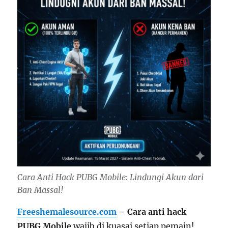
Cara Anti Hack PUBG Mobile: Lindungi Akun dari
Ban Massal!
Freeshemalesource.com
– Cara anti hack
PUBG Mobile
wajib di kuasai setiap pemain!