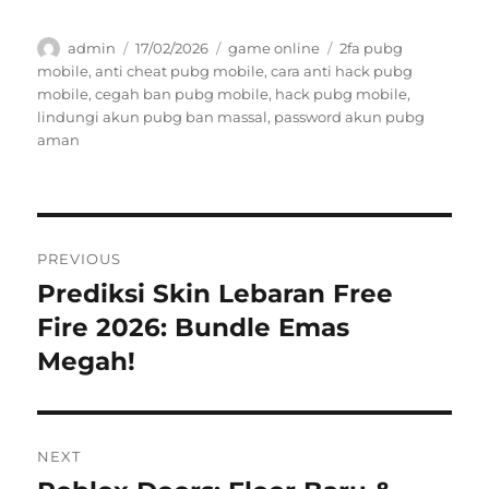
Author
Posted
Categories
Tags
admin
17/02/2026
game online
2fa pubg
on
mobile
,
anti cheat pubg mobile
,
cara anti hack pubg
mobile
,
cegah ban pubg mobile
,
hack pubg mobile
,
lindungi akun pubg ban massal
,
password akun pubg
aman
Navigasi
PREVIOUS
pos
Prediksi Skin Lebaran Free
Previous
post:
Fire 2026: Bundle Emas
Megah!
NEXT