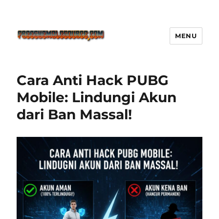
MENU
Freeshemalesource Tower
Defense Main Game Ini Pasti
Cara Anti Hack PUBG
Ketagihan!
Mobile: Lindungi Akun
dari Ban Massal!