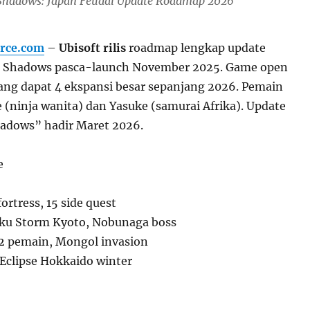
 Shadows: Japan Feudal Update Roadmap 2026
rce.com
–
Ubisoft rilis
roadmap lengkap update
ed Shadows pasca-launch November 2025. Game open
pang dapat 4 ekspansi besar sepanjang 2026. Pemain
 (ninja wanita) dan Yasuke (samurai Afrika). Update
adows” hadir Maret 2026.
e
fortress, 15 side quest
ku Storm Kyoto, Nobunaga boss
 2 pemain, Mongol invasion
 Eclipse Hokkaido winter