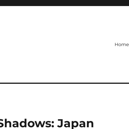
Home
etagihan!
 Defense Main Game Ini Pasti
 Shadows: Japan