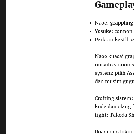
Gameplay
Naoe: grappling
Yasuke: cannon
Parkour kastil p
Naoe kuasai gra
musuh cannon sma
system: pilih A
dan musim gugu
Crafting sistem
kuda dan elang f
fight: Takeda S
Roadmap dukung 