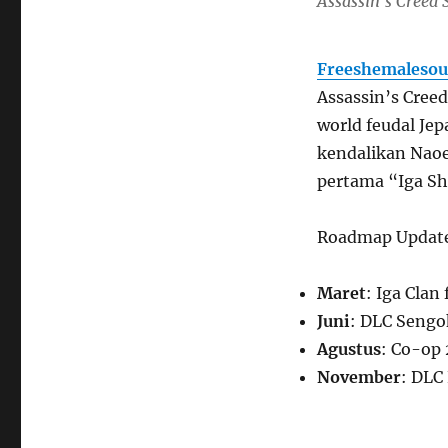
Assassin’s Creed
Freeshemalesou
Assassin’s Cre
world feudal Je
kendalikan Naoe
pertama “Iga Sh
Roadmap Updat
Maret
: Iga Clan 
Juni
: DLC Sengo
Agustus
: Co-op
November
: DLC