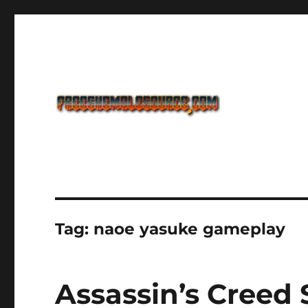
Freeshemalesource Tower Defense Main Game Ini Pasti K
Freeshemalesource Tower
Tag:
naoe yasuke gameplay
Assassin’s Creed