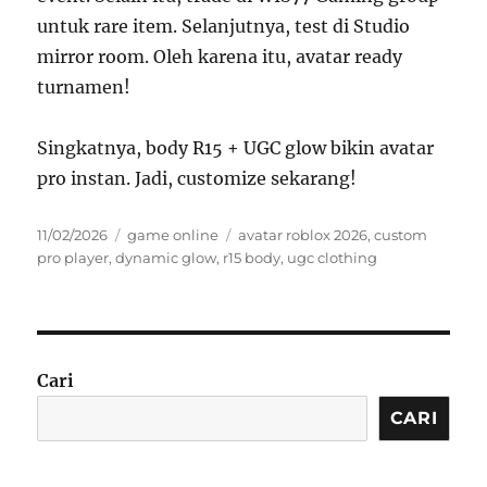
untuk rare item. Selanjutnya, test di Studio
mirror room. Oleh karena itu, avatar ready
turnamen!
Singkatnya, body R15 + UGC glow bikin avatar
pro instan. Jadi, customize sekarang!
Posted
Categories
Tags
11/02/2026
game online
avatar roblox 2026
,
custom
on
pro player
,
dynamic glow
,
r15 body
,
ugc clothing
Cari
CARI