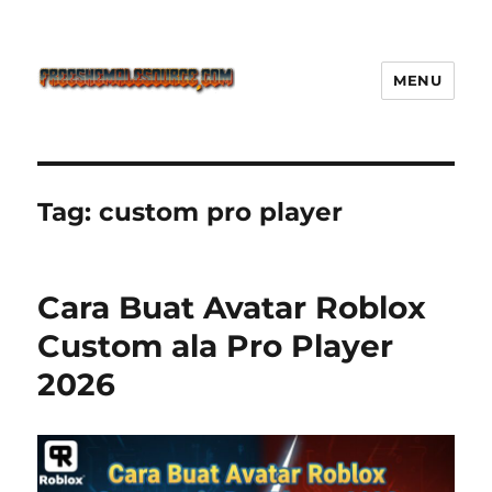
MENU
Freeshemalesource Tower
Defense Main Game Ini Pasti
Ketagihan!
Tag:
custom pro player
Cara Buat Avatar Roblox
Custom ala Pro Player
2026