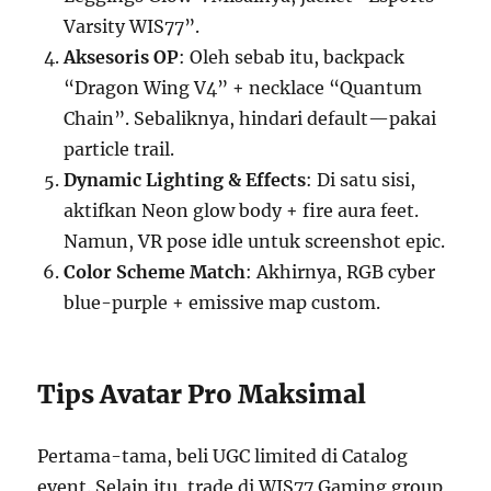
Varsity WIS77”.
Aksesoris OP
: Oleh sebab itu, backpack
“Dragon Wing V4” + necklace “Quantum
Chain”. Sebaliknya, hindari default—pakai
particle trail.
Dynamic Lighting & Effects
: Di satu sisi,
aktifkan Neon glow body + fire aura feet.
Namun, VR pose idle untuk screenshot epic.
Color Scheme Match
: Akhirnya, RGB cyber
blue-purple + emissive map custom.
Tips Avatar Pro Maksimal
Pertama-tama, beli UGC limited di Catalog
event. Selain itu, trade di WIS77 Gaming group