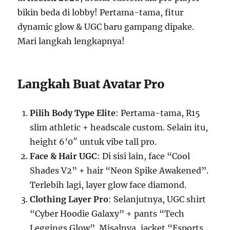
bikin beda di lobby! Pertama-tama, fitur
dynamic glow & UGC baru gampang dipake.
Mari langkah lengkapnya!
Langkah Buat Avatar Pro
Pilih Body Type Elite
: Pertama-tama, R15
slim athletic + headscale custom. Selain itu,
height 6’0″ untuk vibe tall pro.
Face & Hair UGC
: Di sisi lain, face “Cool
Shades V2” + hair “Neon Spike Awakened”.
Terlebih lagi, layer glow face diamond.
Clothing Layer Pro
: Selanjutnya, UGC shirt
“Cyber Hoodie Galaxy” + pants “Tech
Leggings Glow”. Misalnya, jacket “Esports