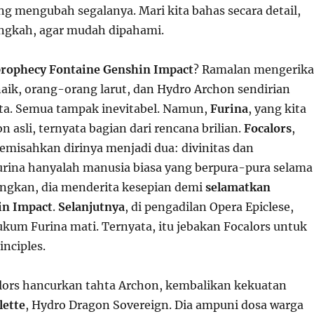
ng mengubah segalanya. Mari kita bahas secara detail,
ngkah, agar mudah dipahami.
rophecy Fontaine Genshin Impact
? Ramalan mengerik
naik, orang-orang larut, dan Hydro Archon sendirian
ta. Semua tampak inevitabel. Namun,
Furina
, yang kita
n asli, ternyata bagian dari rencana brilian.
Focalors
,
memisahkan dirinya menjadi dua: divinitas dan
rina hanyalah manusia biasa yang berpura-pura selama
ngkan, dia menderita kesepian demi
selamatkan
in Impact
.
Selanjutnya
, di pengadilan Opera Epiclese,
kum Furina mati. Ternyata, itu jebakan Focalors untuk
inciples.
alors hancurkan tahta Archon, kembalikan kekuatan
lette
, Hydro Dragon Sovereign. Dia ampuni dosa warga