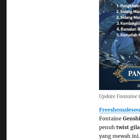
Update Fontaine G
Freeshemalesou
Fontaine
Gensh
penuh
twist gila
yang mewah ini