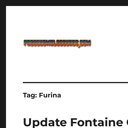
Freeshemalesource Tower Defense Main Game Ini Pasti K
Freeshemalesource Tower
Tag:
Furina
Update Fontaine 