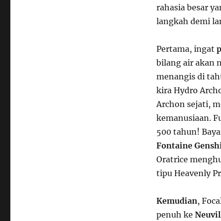
rahasia besar ya
langkah demi la
Pertama, ingat
p
bilang air akan 
menangis di tah
kira Hydro Archo
Archon sejati, 
kemanusiaan. Fu
500 tahun! Baya
Fontaine Gensh
Oratrice menghu
tipu Heavenly Pr
Kemudian
, Foc
penuh ke
Neuvil