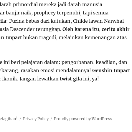
darah primordial mereka jadi darah manusia
r banjir naik, prophecy terpenuhi, tapi semua
ila
: Furina bebas dari kutukan, Childe lawan Narwhal
hasia Descender terungkap.
Oleh karena itu
,
cerita akhir
in Impact
bukan tragedi, melainkan kemenangan atas
e ini beri pelajaran dalam: pengorbanan, keadilan, dan
sekarang, rasakan emosi mendalamnya!
Genshin Impact
r ikonik. Jangan lewatkan
twist gila
ini, ya!
etagihan!
Privacy Policy
Proudly powered by WordPress