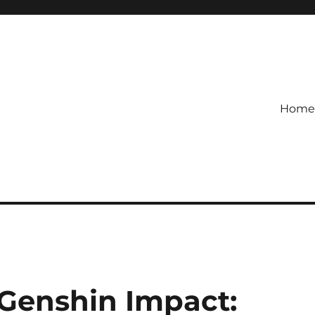
Home
etagihan!
 Defense Main Game Ini Pasti
Genshin Impact: