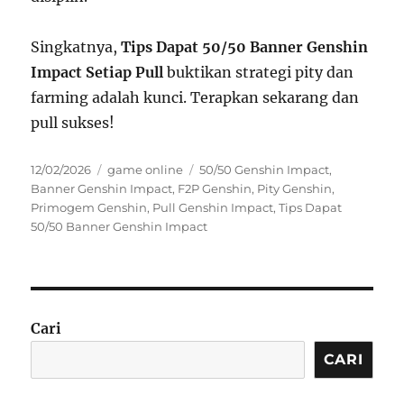
Singkatnya,
Tips Dapat 50/50 Banner Genshin
Impact Setiap Pull
buktikan strategi pity dan
farming adalah kunci. Terapkan sekarang dan
pull sukses!
Posted
Categories
Tags
12/02/2026
game online
50/50 Genshin Impact
,
on
Banner Genshin Impact
,
F2P Genshin
,
Pity Genshin
,
Primogem Genshin
,
Pull Genshin Impact
,
Tips Dapat
50/50 Banner Genshin Impact
Cari
CARI