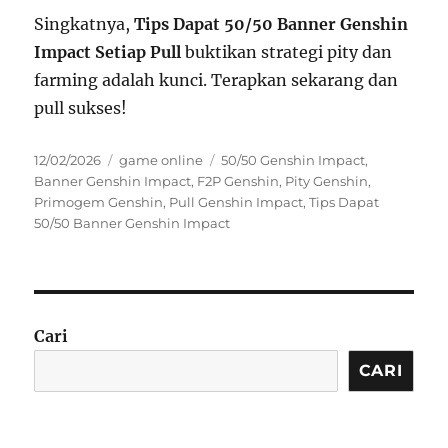
Singkatnya,
Tips Dapat 50/50 Banner Genshin
Impact Setiap Pull
buktikan strategi pity dan
farming adalah kunci. Terapkan sekarang dan
pull sukses!
Posted
Categories
Tags
12/02/2026
game online
50/50 Genshin Impact
,
on
Banner Genshin Impact
,
F2P Genshin
,
Pity Genshin
,
Primogem Genshin
,
Pull Genshin Impact
,
Tips Dapat
50/50 Banner Genshin Impact
Cari
CARI