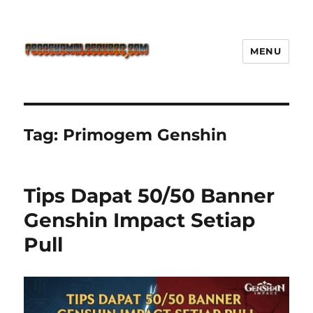
MENU
Freeshemalesource Tower
Defense Main Game Ini Pasti
Ketagihan!
Tag:
Primogem Genshin
Tips Dapat 50/50 Banner
Genshin Impact Setiap
Pull