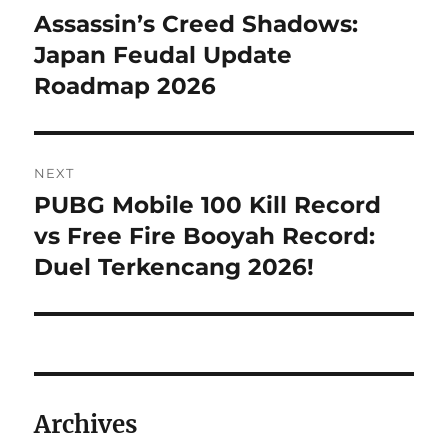
pos
Assassin’s Creed Shadows:
Previous
post:
Japan Feudal Update
Roadmap 2026
NEXT
PUBG Mobile 100 Kill Record
Next
post:
vs Free Fire Booyah Record:
Duel Terkencang 2026!
Archives