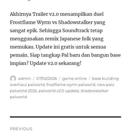
Akhirnya Trailer v2.0 menampilkan duel
Frostflame Wyrm vs Shadowstalker yang
sangat epik. Sehingga Soundtrack tetap
menggunakan remix Japanese folk yang
memukau. Update ini gratis untuk semua
pemain. Siap tangkap Pal baru dan bangun base
impian? Update v2.0 sekarang!
Author
Posted
Categories
Tags
admin
07/02/2026
game online
base building
on
overhaul palworld
,
frostflame wyrm palworld
,
new pals
palworld 2026
,
palworld v2.0 update
,
shadowstalker
palworld
Navigasi
PREVIOUS