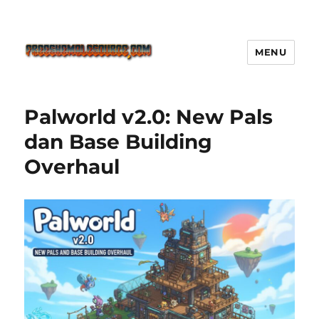
MENU
Freeshemalesource Tower
Defense Main Game Ini Pasti
Palworld v2.0: New Pals
Ketagihan!
dan Base Building
Overhaul