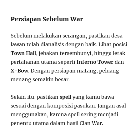
Persiapan Sebelum War
Sebelum melakukan serangan, pastikan desa
lawan telah dianalisis dengan baik. Lihat posisi
Town Hall
, jebakan tersembunyi, hingga letak
pertahanan utama seperti
Inferno Tower
dan
X-Bow
. Dengan persiapan matang, peluang
menang semakin besar.
Selain itu, pastikan
spell
yang kamu bawa
sesuai dengan komposisi pasukan. Jangan asal
menggunakan, karena spell sering menjadi
penentu utama dalam hasil Clan War.