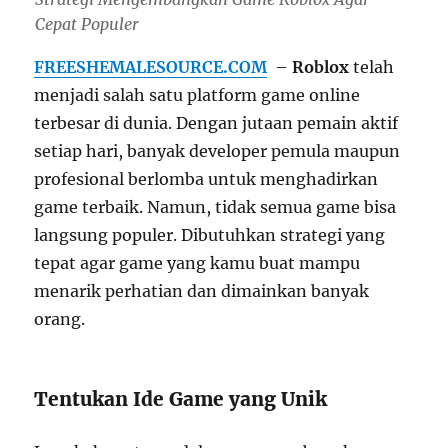
Cepat Populer
FREESHEMALESOURCE.COM
–
Roblox
telah
menjadi salah satu platform game online
terbesar di dunia. Dengan jutaan pemain aktif
setiap hari, banyak developer pemula maupun
profesional berlomba untuk menghadirkan
game terbaik. Namun, tidak semua game bisa
langsung populer. Dibutuhkan strategi yang
tepat agar game yang kamu buat mampu
menarik perhatian dan dimainkan banyak
orang.
Tentukan Ide Game yang Unik