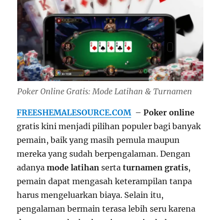
Poker Online Gratis: Mode Latihan & Turnamen
FREESHEMALESOURCE.COM
–
Poker online
gratis kini menjadi pilihan populer bagi banyak
pemain, baik yang masih pemula maupun
mereka yang sudah berpengalaman. Dengan
adanya
mode latihan
serta
turnamen gratis
,
pemain dapat mengasah keterampilan tanpa
harus mengeluarkan biaya. Selain itu,
pengalaman bermain terasa lebih seru karena