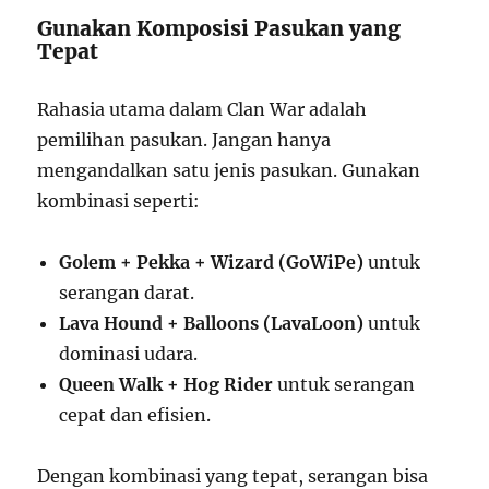
Gunakan Komposisi Pasukan yang
Tepat
Rahasia utama dalam Clan War adalah
pemilihan pasukan. Jangan hanya
mengandalkan satu jenis pasukan. Gunakan
kombinasi seperti:
Golem + Pekka + Wizard (GoWiPe)
untuk
serangan darat.
Lava Hound + Balloons (LavaLoon)
untuk
dominasi udara.
Queen Walk + Hog Rider
untuk serangan
cepat dan efisien.
Dengan kombinasi yang tepat, serangan bisa