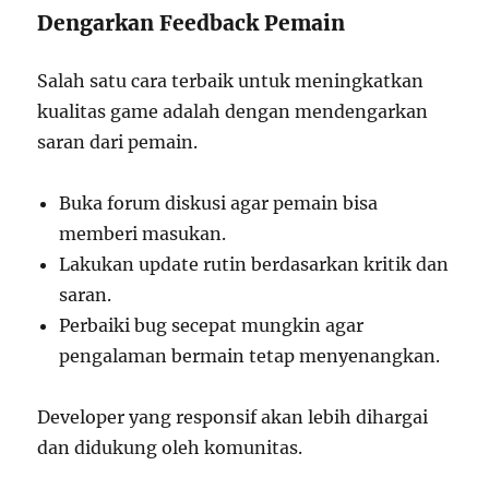
Dengarkan Feedback Pemain
Salah satu cara terbaik untuk meningkatkan
kualitas game adalah dengan mendengarkan
saran dari pemain.
Buka forum diskusi agar pemain bisa
memberi masukan.
Lakukan update rutin berdasarkan kritik dan
saran.
Perbaiki bug secepat mungkin agar
pengalaman bermain tetap menyenangkan.
Developer yang responsif akan lebih dihargai
dan didukung oleh komunitas.