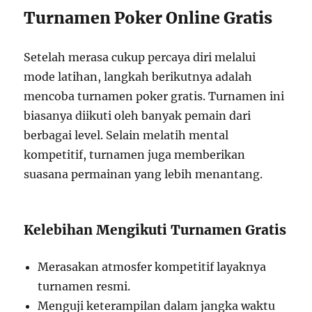
Turnamen Poker Online Gratis
Setelah merasa cukup percaya diri melalui
mode latihan, langkah berikutnya adalah
mencoba turnamen poker gratis. Turnamen ini
biasanya diikuti oleh banyak pemain dari
berbagai level. Selain melatih mental
kompetitif, turnamen juga memberikan
suasana permainan yang lebih menantang.
Kelebihan Mengikuti Turnamen Gratis
Merasakan atmosfer kompetitif layaknya
turnamen resmi.
Menguji keterampilan dalam jangka waktu