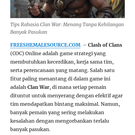
Tips Rahasia Clan War: Menang Tanpa Kehilangan
Banyak Pasukan
FREESHEMALESOURCE.COM
–
Clash of Clans
(COC) Online adalah game strategi yang
membutuhkan kecerdikan, kerja sama tim,
serta perencanaan yang matang. Salah satu
fitur paling menantang di dalam game ini
adalah
Clan War
, di mana setiap pemain
dituntut untuk menyerang dengan efektif agar
tim mendapatkan bintang maksimal. Namun,
banyak pemain yang sering melakukan
kesalahan dengan mengorbankan terlalu
banyak pasukan.