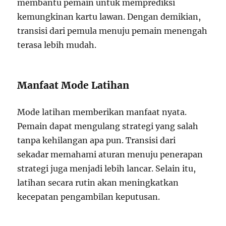
membantu pemain untuk memprediksi
kemungkinan kartu lawan. Dengan demikian,
transisi dari pemula menuju pemain menengah
terasa lebih mudah.
Manfaat Mode Latihan
Mode latihan memberikan manfaat nyata.
Pemain dapat mengulang strategi yang salah
tanpa kehilangan apa pun. Transisi dari
sekadar memahami aturan menuju penerapan
strategi juga menjadi lebih lancar. Selain itu,
latihan secara rutin akan meningkatkan
kecepatan pengambilan keputusan.