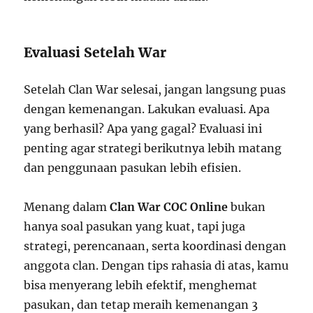
Evaluasi Setelah War
Setelah Clan War selesai, jangan langsung puas
dengan kemenangan. Lakukan evaluasi. Apa
yang berhasil? Apa yang gagal? Evaluasi ini
penting agar strategi berikutnya lebih matang
dan penggunaan pasukan lebih efisien.
Menang dalam
Clan War COC Online
bukan
hanya soal pasukan yang kuat, tapi juga
strategi, perencanaan, serta koordinasi dengan
anggota clan. Dengan tips rahasia di atas, kamu
bisa menyerang lebih efektif, menghemat
pasukan, dan tetap meraih kemenangan 3