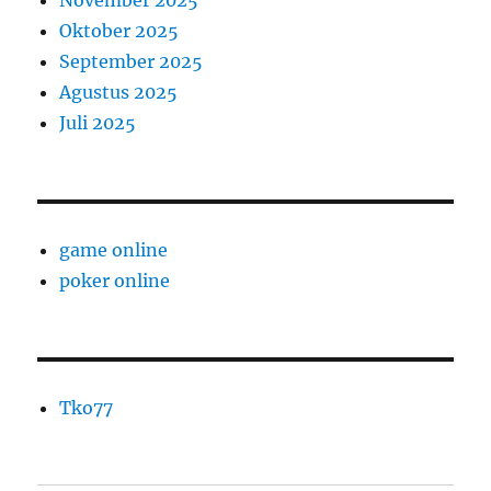
Oktober 2025
September 2025
Agustus 2025
Juli 2025
game online
poker online
Tko77