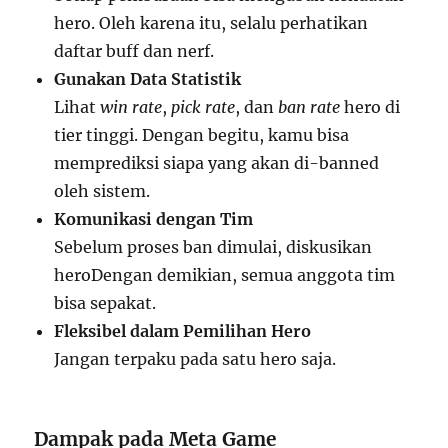
hero. Oleh karena itu, selalu perhatikan
daftar buff dan nerf.
Gunakan Data Statistik
Lihat
win rate
,
pick rate
, dan
ban rate
hero di
tier tinggi. Dengan begitu, kamu bisa
memprediksi siapa yang akan di-banned
oleh sistem.
Komunikasi dengan Tim
Sebelum proses ban dimulai, diskusikan
heroDengan demikian, semua anggota tim
bisa sepakat.
Fleksibel dalam Pemilihan Hero
Jangan terpaku pada satu hero saja.
Dampak pada Meta Game