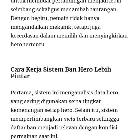
untuk membuat pertandingan menjadi lebih
seimbang sekaligus menambah tantangan.
Dengan begitu, pemain tidak hanya
mengandalkan mekanik, tetapi juga
kecerdasan dalam memilih dan menyingkirkan
hero tertentu.
Cara Kerja Sistem Ban Hero Lebih
Pintar
Pertama, sistem ini menganalisis data hero
yang sering digunakan serta tingkat
kemenangan setiap hero. Selain itu, sistem
mempertimbangkan
meta
terbaru sehingga
daftar ban menjadi relevan dengan kondisi
permainan saat ini.