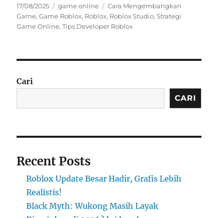
Posted
Categories
Tags
17/08/2025
game online
Cara Mengembangkan
on
Game
,
Game Roblox
,
Roblox
,
Roblox Studio
,
Strategi
Game Online
,
Tips Developer Roblox
Cari
CARI
Recent Posts
Roblox Update Besar Hadir, Grafis Lebih
Realistis!
Black Myth: Wukong Masih Layak