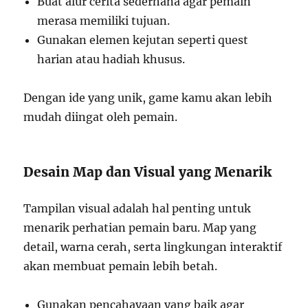
Buat alur cerita sederhana agar pemain
merasa memiliki tujuan.
Gunakan elemen kejutan seperti quest
harian atau hadiah khusus.
Dengan ide yang unik, game kamu akan lebih
mudah diingat oleh pemain.
Desain Map dan Visual yang Menarik
Tampilan visual adalah hal penting untuk
menarik perhatian pemain baru. Map yang
detail, warna cerah, serta lingkungan interaktif
akan membuat pemain lebih betah.
Gunakan pencahayaan yang baik agar