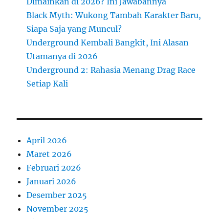
Dimainkan di 2026? Ini Jawabannya
Black Myth: Wukong Tambah Karakter Baru,
Siapa Saja yang Muncul?
Underground Kembali Bangkit, Ini Alasan
Utamanya di 2026
Underground 2: Rahasia Menang Drag Race
Setiap Kali
April 2026
Maret 2026
Februari 2026
Januari 2026
Desember 2025
November 2025