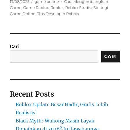
Posted
Categories
Tags
17/08/2025
game online
Cara Mengembangkan
on
Game
,
Game Roblox
,
Roblox
,
Roblox Studio
,
Strategi
Game Online
,
Tips Developer Roblox
Cari
CARI
Recent Posts
Roblox Update Besar Hadir, Grafis Lebih
Realistis!
Black Myth: Wukong Masih Layak
Dimainkan di 2026? Ini Jawabannya