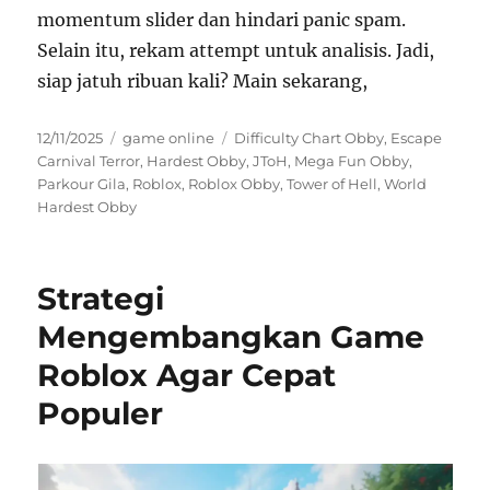
momentum slider dan hindari panic spam.
Selain itu, rekam attempt untuk analisis. Jadi,
siap jatuh ribuan kali? Main sekarang,
Posted
Categories
Tags
12/11/2025
game online
Difficulty Chart Obby
,
Escape
on
Carnival Terror
,
Hardest Obby
,
JToH
,
Mega Fun Obby
,
Parkour Gila
,
Roblox
,
Roblox Obby
,
Tower of Hell
,
World
Hardest Obby
Strategi
Mengembangkan Game
Roblox Agar Cepat
Populer