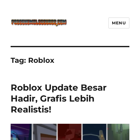
MENU
Freeshemalesource Tower
Defense Main Game Ini Pasti
Ketagihan!
Tag:
Roblox
Roblox Update Besar
Hadir, Grafis Lebih
Realistis!