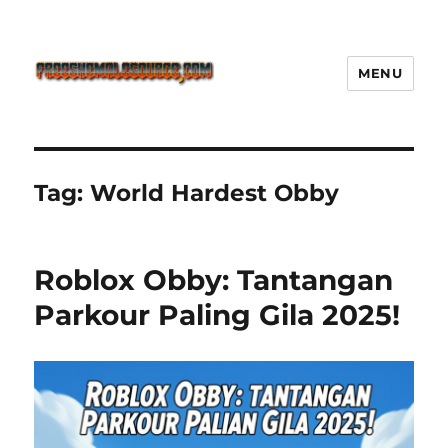
MENU
Freeshemalesource Tower
Defense Main Game Ini Pasti
Ketagihan!
Tag:
World Hardest Obby
Roblox Obby: Tantangan
Parkour Paling Gila 2025!