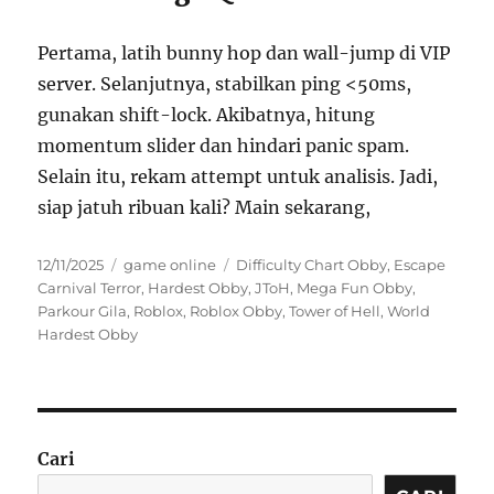
Pertama, latih bunny hop dan wall-jump di VIP
server. Selanjutnya, stabilkan ping <50ms,
gunakan shift-lock. Akibatnya, hitung
momentum slider dan hindari panic spam.
Selain itu, rekam attempt untuk analisis. Jadi,
siap jatuh ribuan kali? Main sekarang,
Posted
Categories
Tags
12/11/2025
game online
Difficulty Chart Obby
,
Escape
on
Carnival Terror
,
Hardest Obby
,
JToH
,
Mega Fun Obby
,
Parkour Gila
,
Roblox
,
Roblox Obby
,
Tower of Hell
,
World
Hardest Obby
Cari