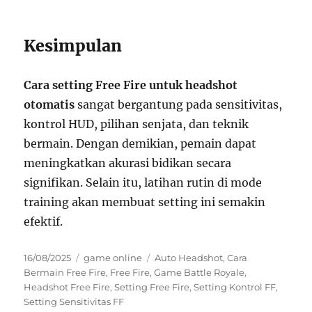
Kesimpulan
Cara setting Free Fire untuk headshot
otomatis
sangat bergantung pada sensitivitas,
kontrol HUD, pilihan senjata, dan teknik
bermain. Dengan demikian, pemain dapat
meningkatkan akurasi bidikan secara
signifikan. Selain itu, latihan rutin di mode
training akan membuat setting ini semakin
efektif.
Posted
Categories
Tags
16/08/2025
game online
Auto Headshot
,
Cara
on
Bermain Free Fire
,
Free Fire
,
Game Battle Royale
,
Headshot Free Fire
,
Setting Free Fire
,
Setting Kontrol FF
,
Setting Sensitivitas FF