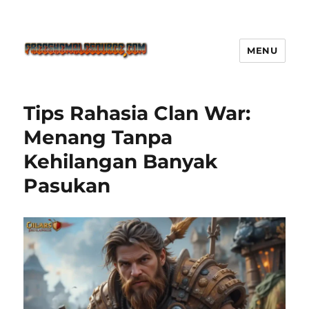
MENU
Freeshemalesource Tower
Defense Main Game Ini Pasti
Tips Rahasia Clan War:
Ketagihan!
Menang Tanpa
Kehilangan Banyak
Pasukan