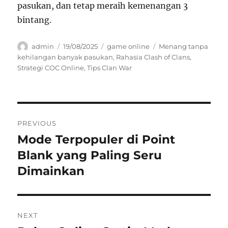
pasukan, dan tetap meraih kemenangan 3
bintang.
Author
Posted
Categories
Tags
admin
19/08/2025
game online
Menang tanpa
on
kehilangan banyak pasukan
,
Rahasia Clash of Clans
,
Strategi COC Online
,
Tips Clan War
Navigasi
PREVIOUS
pos
Mode Terpopuler di Point
Previous
post:
Blank yang Paling Seru
Dimainkan
NEXT