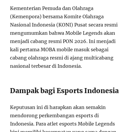
Kementerian Pemuda dan Olahraga
(Kemenpora) bersama Komite Olahraga
Nasional Indonesia (KONI) Pusat secara resmi
mengumumkan bahwa Mobile Legends akan
menjadi cabang resmi PON 2026. Ini menjadi
kali pertama MOBA mobile masuk sebagai
cabang olahraga resmi di ajang multicabang
nasional terbesar di Indonesia.
Dampak bagi Esports Indonesia
Keputusan ini di harapkan akan semakin
mendorong perkembangan esports di
Indonesia. Para atlet esports Mobile Legends
kini memiliki kesempatan yang sama dengan