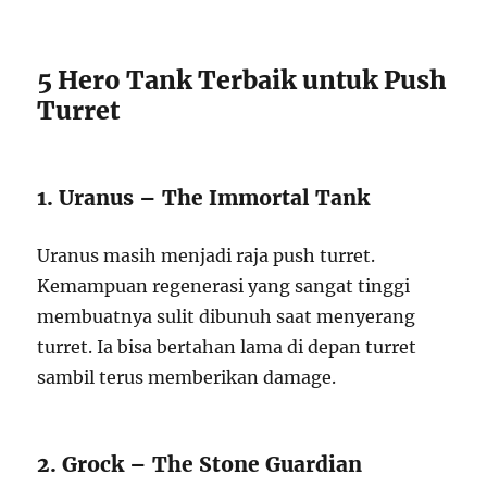
5 Hero Tank Terbaik untuk Push
Turret
1. Uranus – The Immortal Tank
Uranus masih menjadi raja push turret.
Kemampuan regenerasi yang sangat tinggi
membuatnya sulit dibunuh saat menyerang
turret. Ia bisa bertahan lama di depan turret
sambil terus memberikan damage.
2. Grock – The Stone Guardian