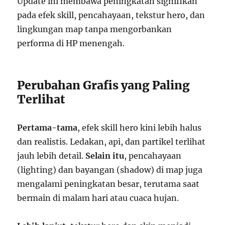
Update ini membawa peningkatan signifikan
pada efek skill, pencahayaan, tekstur hero, dan
lingkungan map tanpa mengorbankan
performa di HP menengah.
Perubahan Grafis yang Paling
Terlihat
Pertama-tama
, efek skill hero kini lebih halus
dan realistis. Ledakan, api, dan partikel terlihat
jauh lebih detail.
Selain itu
, pencahayaan
(lighting) dan bayangan (shadow) di map juga
mengalami peningkatan besar, terutama saat
bermain di malam hari atau cuaca hujan.