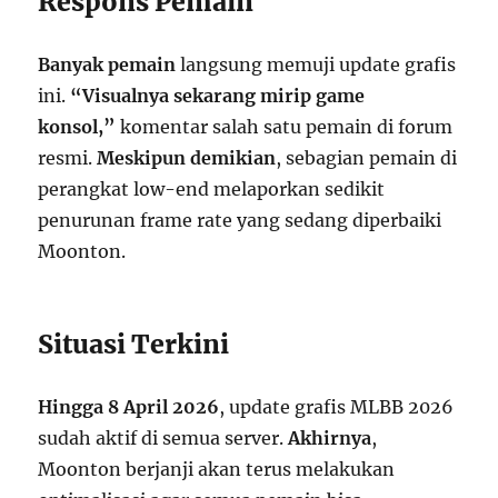
Respons Pemain
Banyak pemain
langsung memuji update grafis
ini.
“Visualnya sekarang mirip game
konsol,”
komentar salah satu pemain di forum
resmi.
Meskipun demikian
, sebagian pemain di
perangkat low-end melaporkan sedikit
penurunan frame rate yang sedang diperbaiki
Moonton.
Situasi Terkini
Hingga 8 April 2026
, update grafis MLBB 2026
sudah aktif di semua server.
Akhirnya
,
Moonton berjanji akan terus melakukan