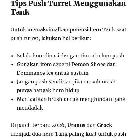
Tips Push Turret Menggunakan
Tank
Untuk memaksimalkan potensi hero Tank saat
push turret, lakukan hal berikut:
Selalu koordinasi dengan tim sebelum push
Gunakan item seperti Demon Shoes dan
Dominance Ice untuk sustain
Jangan push sendirian jika musuh masih
punya banyak hero hidup
Manfaatkan brush untuk menghindari gank
mendadak
Di patch terbaru 2026,
Uranus
dan
Grock
menjadi dua hero Tank paling kuat untuk push