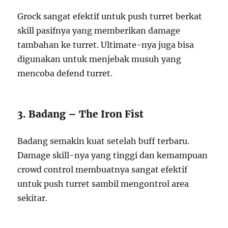
Grock sangat efektif untuk push turret berkat
skill pasifnya yang memberikan damage
tambahan ke turret. Ultimate-nya juga bisa
digunakan untuk menjebak musuh yang
mencoba defend turret.
3. Badang – The Iron Fist
Badang semakin kuat setelah buff terbaru.
Damage skill-nya yang tinggi dan kemampuan
crowd control membuatnya sangat efektif
untuk push turret sambil mengontrol area
sekitar.