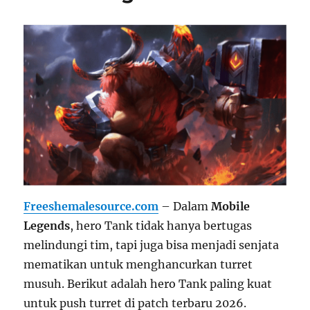
Freeshemalesource.com
– Dalam
Mobile
Legends
, hero Tank tidak hanya bertugas
melindungi tim, tapi juga bisa menjadi senjata
mematikan untuk menghancurkan turret
musuh. Berikut adalah hero Tank paling kuat
untuk push turret di patch terbaru 2026.