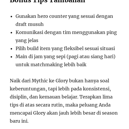
Gunakan hero counter yang sesuai dengan
draft musuh
Komunikasi dengan tim menggunakan ping
yang jelas
Pilih build item yang fleksibel sesuai situasi
Main di jam yang sepi (pagi atau siang hari)
untuk matchmaking lebih baik
Naik dari Mythic ke Glory bukan hanya soal
keberuntungan, tapi lebih pada konsistensi,
disiplin, dan kemauan belajar. Terapkan lima
tips di atas secara rutin, maka peluang Anda
mencapai Glory akan jauh lebih besar di season
baru ini.