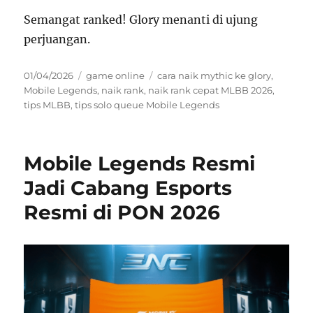
Semangat ranked! Glory menanti di ujung
perjuangan.
Posted
Categories
Tags
01/04/2026
game online
cara naik mythic ke glory
,
on
Mobile Legends
,
naik rank
,
naik rank cepat MLBB 2026
,
tips MLBB
,
tips solo queue Mobile Legends
Mobile Legends Resmi
Jadi Cabang Esports
Resmi di PON 2026