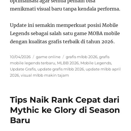
optimalisasi agar semua pemain bisa
menikmati visual baru tanpa kendala performa.
Update ini semakin memperkuat posisi Mobile
Legends sebagai salah satu game MOBA mobile
dengan kualitas grafis terbaik di tahun 2026.
Posted
Categories
Tags
10/04/2026
game online
grafis mlbb 2026
,
grafis
on
mobile legends terbaru
,
MLBB 2026
,
Mobile Legends
,
Update Grafis
,
update grafis mlbb 2026
,
update mlbb april
2026
,
visual mlbb makin tajam
Tips Naik Rank Cepat dari
Mythic ke Glory di Season
Baru