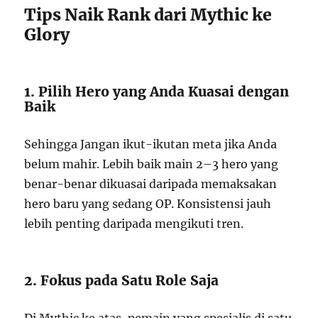
Tips Naik Rank dari Mythic ke
Glory
1. Pilih Hero yang Anda Kuasai dengan
Baik
Sehingga Jangan ikut-ikutan meta jika Anda
belum mahir. Lebih baik main 2–3 hero yang
benar-benar dikuasai daripada memaksakan
hero baru yang sedang OP. Konsistensi jauh
lebih penting daripada mengikuti tren.
2. Fokus pada Satu Role Saja
Di Mythic ke atas, pemain yang spesialis di satu