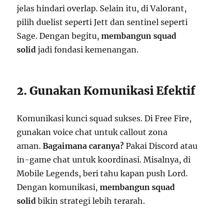
jelas hindari overlap. Selain itu, di Valorant,
pilih duelist seperti Jett dan sentinel seperti
Sage. Dengan begitu,
membangun squad
solid
jadi fondasi kemenangan.
2. Gunakan Komunikasi Efektif
Komunikasi kunci squad sukses. Di Free Fire,
gunakan voice chat untuk callout zona
aman.
Bagaimana caranya?
Pakai Discord atau
in-game chat untuk koordinasi. Misalnya, di
Mobile Legends, beri tahu kapan push Lord.
Dengan komunikasi,
membangun squad
solid
bikin strategi lebih terarah.