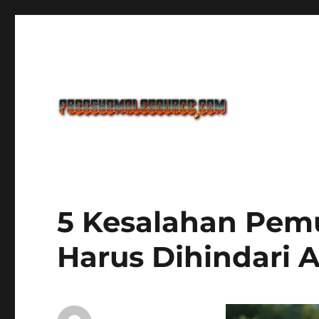
Freeshemalesource Tower Defense Main Game Ini Pasti K
Freeshemalesource Tower
5 Kesalahan Pemu
Harus Dihindari A