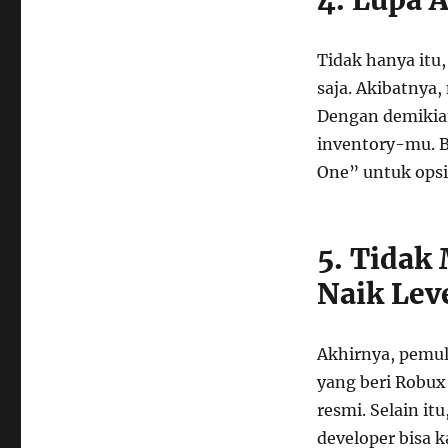
4. Lupa 
Tidak hanya itu
saja. Akibatnya,
Dengan demikian,
inventory-mu. Bu
One” untuk opsi 
5. Tidak
Naik Lev
Akhirnya, pemula
yang beri Robux 
resmi. Selain it
developer bisa k