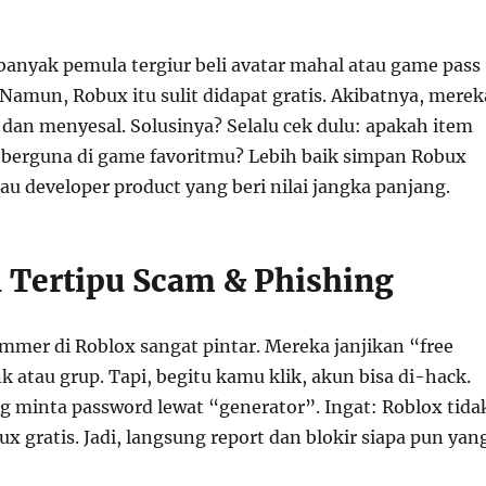
anyak pemula tergiur beli avatar mahal atau game pass
 Namun, Robux itu sulit didapat gratis. Akibatnya, merek
 dan menyesal. Solusinya? Selalu cek dulu: apakah item
 berguna di game favoritmu? Lebih baik simpan Robux
au developer product yang beri nilai jangka panjang.
 Tertipu Scam & Phishing
ammer di Roblox sangat pintar. Mereka janjikan “free
k atau grup. Tapi, begitu kamu klik, akun bisa di-hack.
g minta password lewat “generator”. Ingat: Roblox tida
x gratis. Jadi, langsung report dan blokir siapa pun yan