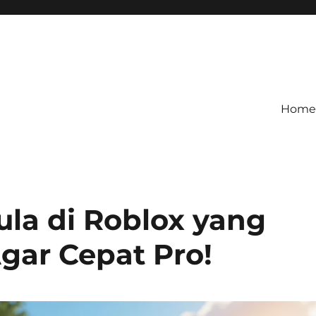
Home
etagihan!
 Defense Main Game Ini Pasti
la di Roblox yang
gar Cepat Pro!