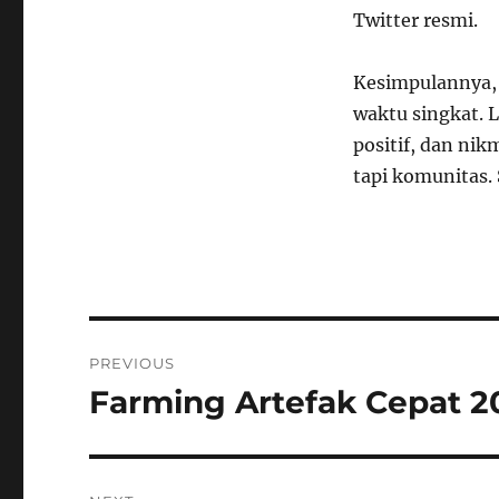
Twitter resmi.
Kesimpulannya, 
waktu singkat. 
positif, dan ni
tapi komunitas. 
Navigasi
PREVIOUS
pos
Farming Artefak Cepat 2
Previous
post: