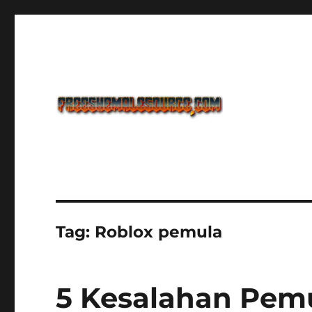
Freeshemalesource Tower Defense Main Game Ini Pasti K
Freeshemalesource Tower
Tag:
Roblox pemula
5 Kesalahan Pemu