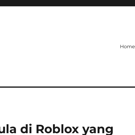
Home
etagihan!
 Defense Main Game Ini Pasti
la di Roblox yang