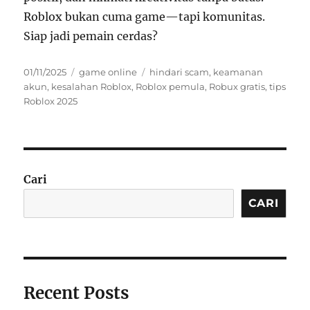
Roblox bukan cuma game—tapi komunitas.
Siap jadi pemain cerdas?
Posted
Categories
Tags
01/11/2025
game online
hindari scam
,
keamanan
on
akun
,
kesalahan Roblox
,
Roblox pemula
,
Robux gratis
,
tips
Roblox 2025
Cari
CARI
Recent Posts