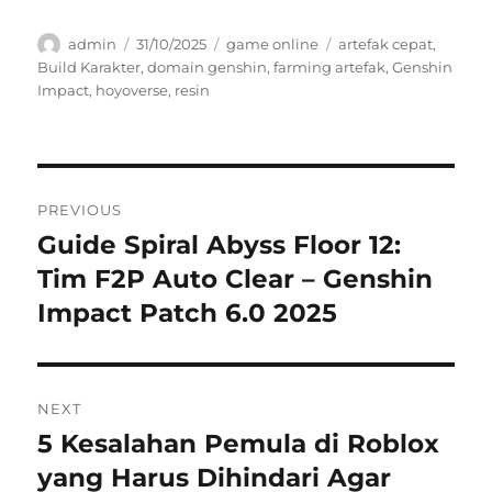
Author
Posted
Categories
Tags
admin
31/10/2025
game online
artefak cepat
,
on
Build Karakter
,
domain genshin
,
farming artefak
,
Genshin
Impact
,
hoyoverse
,
resin
Navigasi
PREVIOUS
pos
Guide Spiral Abyss Floor 12:
Previous
post:
Tim F2P Auto Clear – Genshin
Impact Patch 6.0 2025
NEXT
5 Kesalahan Pemula di Roblox
Next
post:
yang Harus Dihindari Agar