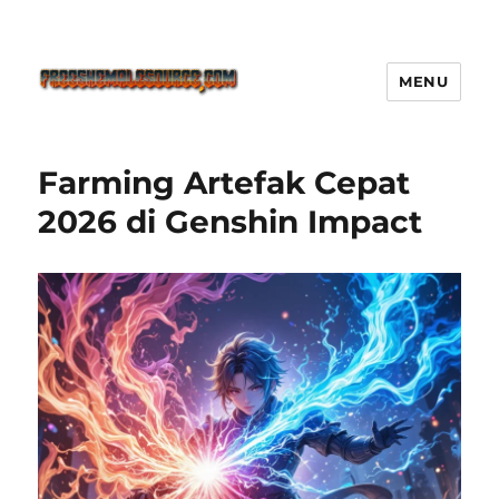
MENU
Freeshemalesource Tower
Defense Main Game Ini Pasti
Farming Artefak Cepat
Ketagihan!
2026 di Genshin Impact