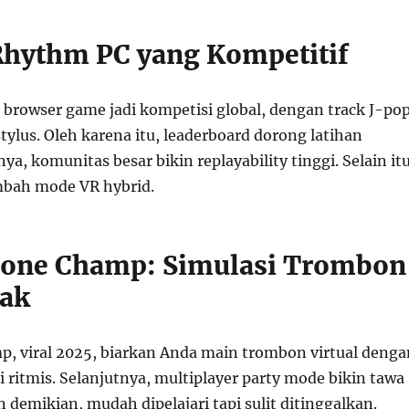
 Rhythm PC yang Kompetitif
i browser game jadi kompetisi global, dengan track J-po
stylus. Oleh karena itu, leaderboard dorong latihan
ya, komunitas besar bikin replayability tinggi. Selain itu
mbah mode VR hybrid.
bone Champ: Simulasi Trombon
cak
 viral 2025, biarkan Anda main trombon virtual denga
i ritmis. Selanjutnya, multiplayer party mode bikin tawa
demikian, mudah dipelajari tapi sulit ditinggalkan.