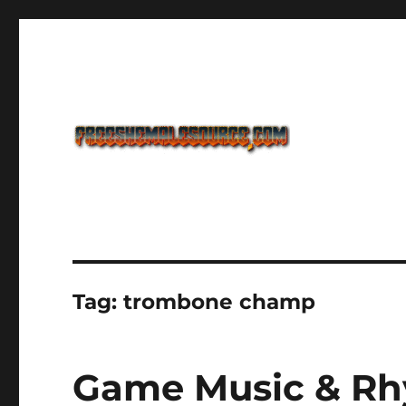
Freeshemalesource Tower Defense Main Game Ini Pasti K
Freeshemalesource Tower
Tag:
trombone champ
Game Music & Rhy