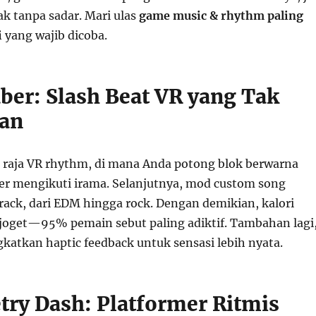
k tanpa sadar. Mari ulas
game music & rhythm paling
i
yang wajib dicoba.
aber: Slash Beat VR yang Tak
kan
p raja VR rhythm, di mana Anda potong blok berwarna
er mengikuti irama. Selanjutnya, mod custom song
rack, dari EDM hingga rock. Dengan demikian, kalori
 joget—95% pemain sebut paling adiktif. Tambahan lagi
katkan haptic feedback untuk sensasi lebih nyata.
try Dash: Platformer Ritmis