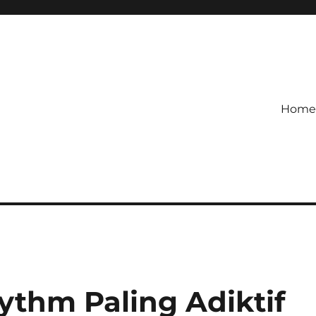
Home
etagihan!
 Defense Main Game Ini Pasti
thm Paling Adiktif