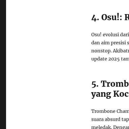
4. Osu!:
Osu! evolusi dar
dan aim presisi 
nonstop. Akibatn
update 2025 ta
5. Trom
yang Ko
Trombone Champ,
suara absurd tap
meledak. Dengan 