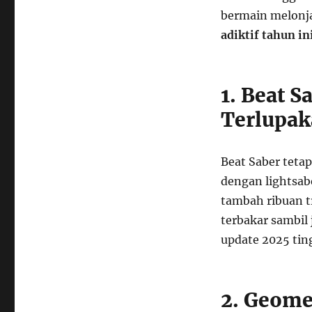
bermain melonja
adiktif tahun in
1. Beat S
Terlupa
Beat Saber teta
dengan lightsab
tambah ribuan t
terbakar sambil
update 2025 ting
2. Geome