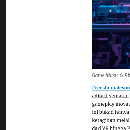
Game Music & Rhy
Freeshemalesou
adiktif
semakin 
gameplay inovati
ini bukan hanya 
ketagihan melalu
dari VR hingga 