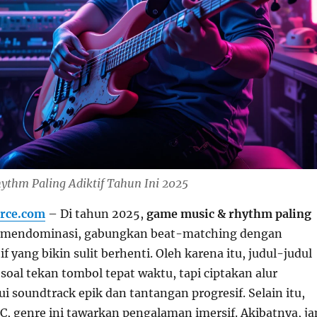
thm Paling Adiktif Tahun Ini 2025
rce.com
– Di tahun 2025,
game music & rhythm paling
mendominasi, gabungkan beat-matching dengan
f yang bikin sulit berhenti. Oleh karena itu, judul-judul
soal tekan tombol tepat waktu, tapi ciptakan alur
i soundtrack epik dan tantangan progresif. Selain itu,
PC, genre ini tawarkan pengalaman imersif. Akibatnya, j