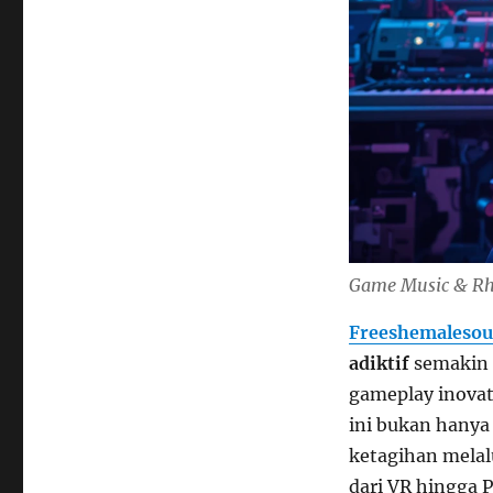
Game Music & Rhy
Freeshemalesou
adiktif
semakin 
gameplay inovati
ini bukan hanya 
ketagihan melalu
dari VR hingga 