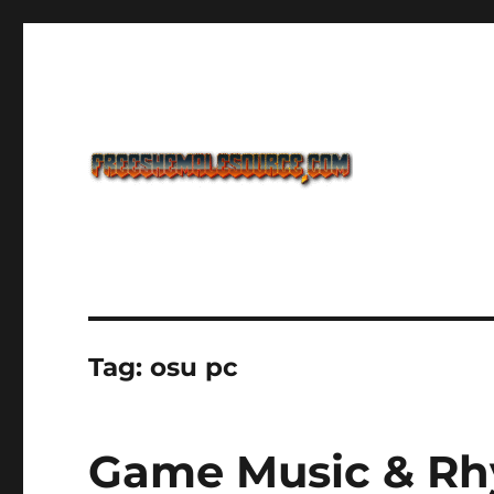
Freeshemalesource Tower Defense Main Game Ini Pasti K
Freeshemalesource Tower
Tag:
osu pc
Game Music & Rhy