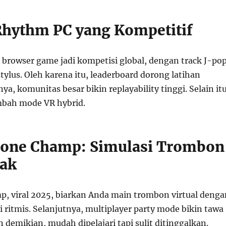
 Rhythm PC yang Kompetitif
i browser game jadi kompetisi global, dengan track J-po
stylus. Oleh karena itu, leaderboard dorong latihan
ya, komunitas besar bikin replayability tinggi. Selain itu
mbah mode VR hybrid.
bone Champ: Simulasi Trombon
cak
 viral 2025, biarkan Anda main trombon virtual denga
i ritmis. Selanjutnya, multiplayer party mode bikin tawa
demikian, mudah dipelajari tapi sulit ditinggalkan.