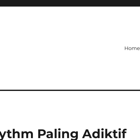
Home
etagihan!
 Defense Main Game Ini Pasti
thm Paling Adiktif