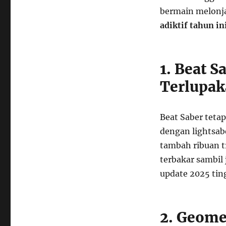
bermain melonja
adiktif tahun in
1. Beat S
Terlupa
Beat Saber teta
dengan lightsab
tambah ribuan t
terbakar sambil
update 2025 ting
2. Geome