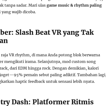
k tanpa sadar. Mari ulas
game music & rhythm paling
i
yang wajib dicoba.
aber: Slash Beat VR yang Tak
kan
p raja VR rhythm, di mana Anda potong blok berwarna
er mengikuti irama. Selanjutnya, mod custom song
rack, dari EDM hingga rock. Dengan demikian, kalori
 joget—95% pemain sebut paling adiktif. Tambahan lagi
katkan haptic feedback untuk sensasi lebih nyata.
try Dash: Platformer Ritmis