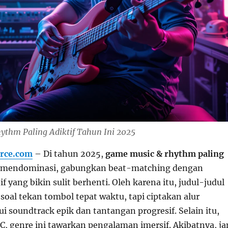
thm Paling Adiktif Tahun Ini 2025
rce.com
– Di tahun 2025,
game music & rhythm paling
mendominasi, gabungkan beat-matching dengan
f yang bikin sulit berhenti. Oleh karena itu, judul-judul
soal tekan tombol tepat waktu, tapi ciptakan alur
i soundtrack epik dan tantangan progresif. Selain itu,
PC, genre ini tawarkan pengalaman imersif. Akibatnya, j