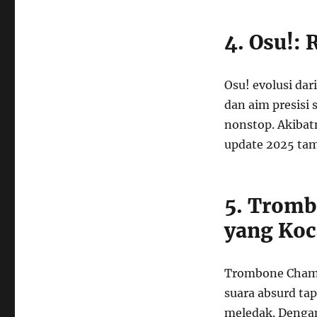
4. Osu!:
Osu! evolusi dar
dan aim presisi 
nonstop. Akibatn
update 2025 ta
5. Trom
yang Ko
Trombone Champ,
suara absurd tap
meledak. Dengan 