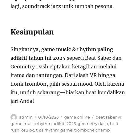
lagi, soundtrack jazz unik tambah pesona.
Kesimpulan
Singkatnya,
game music & rhythm paling
adiktif tahun ini 2025
seperti Beat Saber dan
Geometry Dash ciptakan ketagihan melalui
irama dan tantangan. Dari slash VR hingga
honk trombon, pilih sesuai mood. Oleh karena
itu, unduh sekarang—biarkan beat kendalikan
jari Anda!
Author
Posted
Categories
Tags
admin
01/10/2025
game online
beat saber vr
,
on
game music rhythm adiktif 2025
,
geometry dash
,
hi-fi
rush
,
osu pc
,
tips rhythm game
,
trombone champ