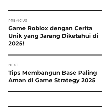
Navigasi
PREVIOUS
pos
Game Roblox dengan Cerita
Previous
post:
Unik yang Jarang Diketahui di
2025!
NEXT
Tips Membangun Base Paling
Next
post:
Aman di Game Strategy 2025