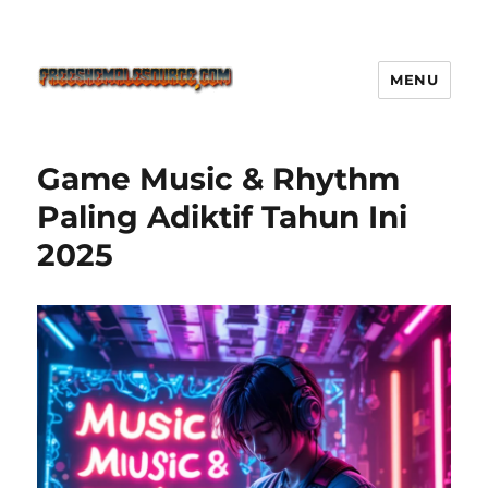
MENU
Freeshemalesource Tower
Defense Main Game Ini Pasti
Game Music & Rhythm
Ketagihan!
Paling Adiktif Tahun Ini
2025