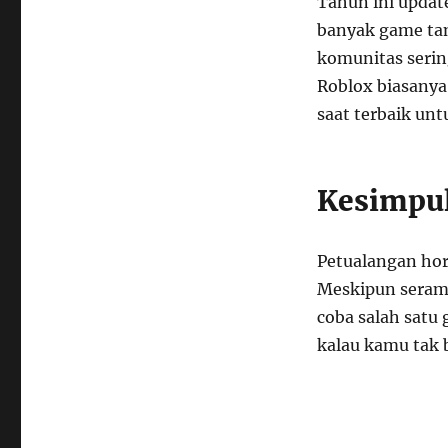
Tahun ini update
banyak game tam
komunitas serin
Roblox biasanya 
saat terbaik unt
Kesimpu
Petualangan horo
Meskipun seram,
coba salah satu 
kalau kamu tak b