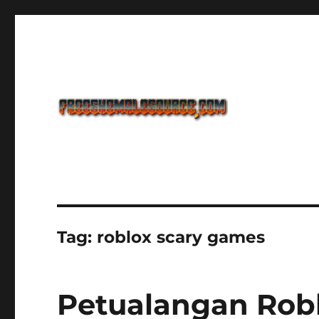
Freeshemalesource Tower Defense Main Game Ini Pasti K
Freeshemalesource Tower
Tag:
roblox scary games
Petualangan Robl