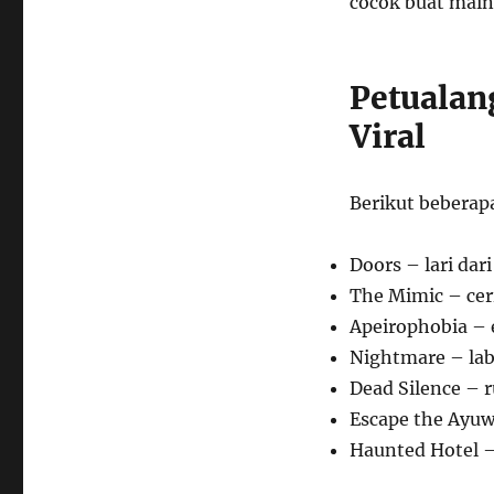
cocok buat mai
Petualan
Viral
Berikut bebera
Doors – lari dari
The Mimic – cer
Apeirophobia – 
Nightmare – labi
Dead Silence –
Escape the Ayuw
Haunted Hotel – 