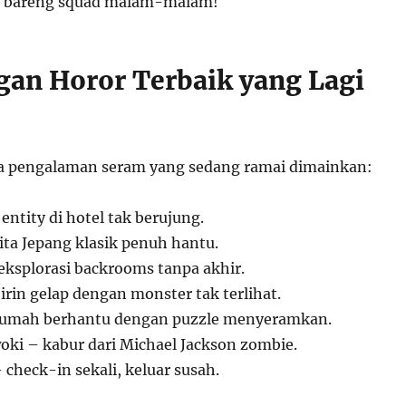
n bareng squad malam-malam!
gan Horor Terbaik yang Lagi
pa pengalaman seram yang sedang ramai dimainkan:
 entity di hotel tak berujung.
ita Jepang klasik penuh hantu.
eksplorasi backrooms tanpa akhir.
rin gelap dengan monster tak terlihat.
 rumah berhantu dengan puzzle menyeramkan.
oki – kabur dari Michael Jackson zombie.
check-in sekali, keluar susah.