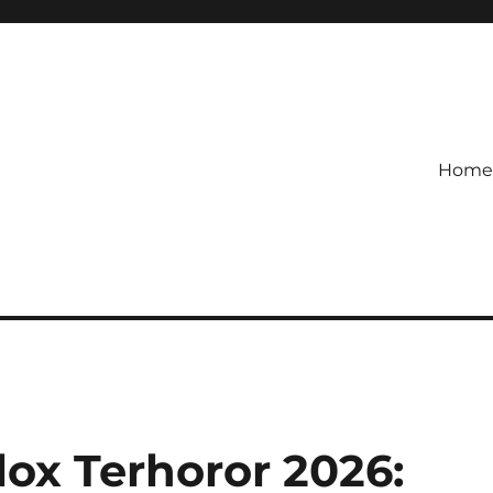
Home
etagihan!
 Defense Main Game Ini Pasti
ox Terhoror 2026: