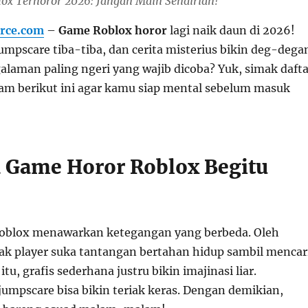
ox Terhoror 2026: Jangan Main Sendirian!
rce.com
–
Game Roblox horor
lagi naik daun di 2026!
umpscare tiba-tiba, dan cerita misterius bikin deg-dega
alaman paling ngeri yang wajib dicoba? Yuk, simak dafta
am berikut ini agar kamu siap mental sebelum masuk
Game Horor Roblox Begitu
Roblox menawarkan ketegangan yang berbeda. Oleh
yak player suka tantangan bertahan hidup sambil mencar
itu, grafis sederhana justru bikin imajinasi liar.
jumpscare bisa bikin teriak keras. Dengan demikian,