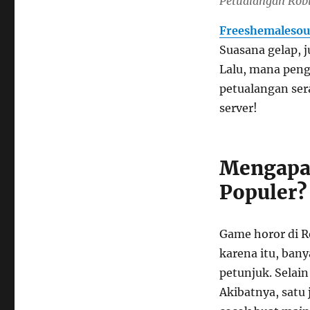
Petualangan Robl
Freeshemalesou
Suasana gelap, j
Lalu, mana peng
petualangan ser
server!
Mengapa 
Populer?
Game horor di 
karena itu, ban
petunjuk. Selain 
Akibatnya, satu 