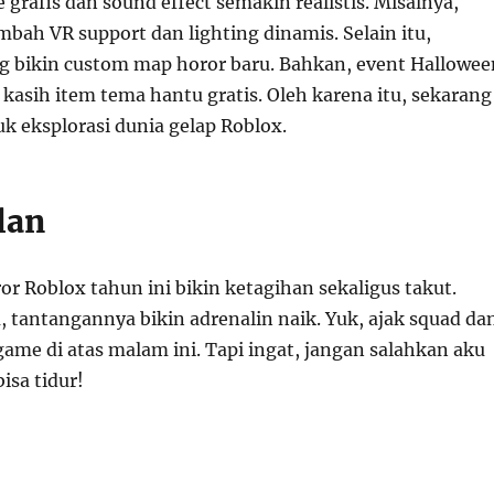
 grafis dan sound effect semakin realistis. Misalnya,
bah VR support dan lighting dinamis. Selain itu,
g bikin custom map horor baru. Bahkan, event Hallowee
kasih item tema hantu gratis. Oleh karena itu, sekarang
uk eksplorasi dunia gelap Roblox.
lan
r Roblox tahun ini bikin ketagihan sekaligus takut.
 tantangannya bikin adrenalin naik. Yuk, ajak squad da
game di atas malam ini. Tapi ingat, jangan salahkan aku
isa tidur!