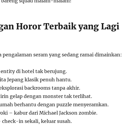
n bareng squad malam-malam!
gan Horor Terbaik yang Lagi
pa pengalaman seram yang sedang ramai dimainkan:
 entity di hotel tak berujung.
ita Jepang klasik penuh hantu.
eksplorasi backrooms tanpa akhir.
rin gelap dengan monster tak terlihat.
 rumah berhantu dengan puzzle menyeramkan.
oki – kabur dari Michael Jackson zombie.
check-in sekali, keluar susah.