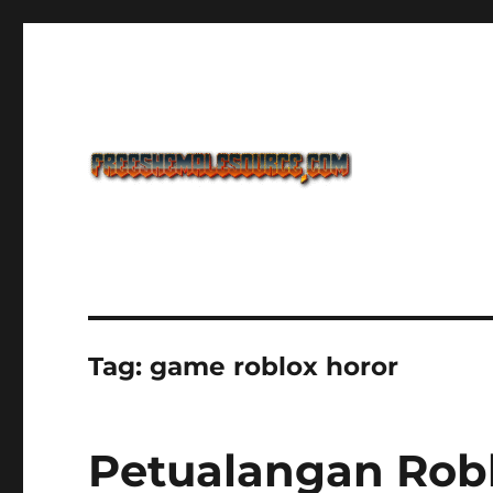
Freeshemalesource Tower Defense Main Game Ini Pasti K
Freeshemalesource Tower
Tag:
game roblox horor
Petualangan Robl