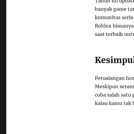
Tahun ini update
banyak game tam
komunitas serin
Roblox biasanya 
saat terbaik unt
Kesimpu
Petualangan horo
Meskipun seram,
coba salah satu 
kalau kamu tak b