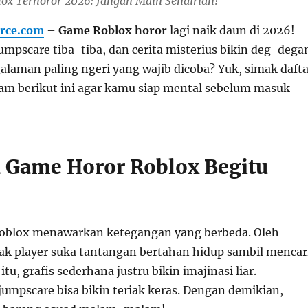
ox Terhoror 2026: Jangan Main Sendirian!
rce.com
–
Game Roblox horor
lagi naik daun di 2026!
umpscare tiba-tiba, dan cerita misterius bikin deg-dega
alaman paling ngeri yang wajib dicoba? Yuk, simak dafta
am berikut ini agar kamu siap mental sebelum masuk
Game Horor Roblox Begitu
Roblox menawarkan ketegangan yang berbeda. Oleh
yak player suka tantangan bertahan hidup sambil mencar
itu, grafis sederhana justru bikin imajinasi liar.
jumpscare bisa bikin teriak keras. Dengan demikian,