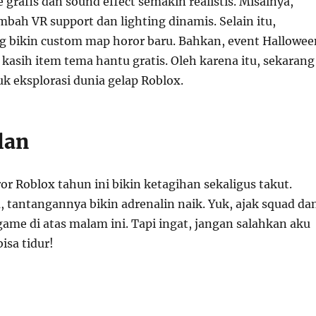
 grafis dan sound effect semakin realistis. Misalnya,
bah VR support dan lighting dinamis. Selain itu,
g bikin custom map horor baru. Bahkan, event Hallowee
kasih item tema hantu gratis. Oleh karena itu, sekarang
uk eksplorasi dunia gelap Roblox.
lan
r Roblox tahun ini bikin ketagihan sekaligus takut.
 tantangannya bikin adrenalin naik. Yuk, ajak squad da
game di atas malam ini. Tapi ingat, jangan salahkan aku
isa tidur!