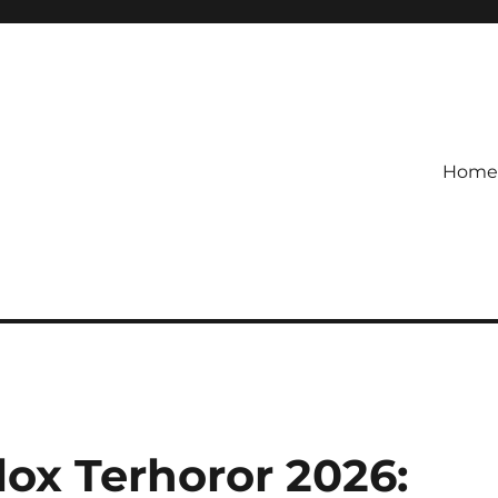
Home
etagihan!
 Defense Main Game Ini Pasti
ox Terhoror 2026: