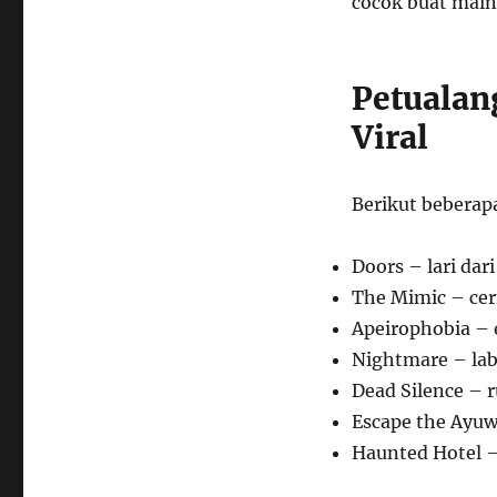
cocok buat mai
Petualan
Viral
Berikut bebera
Doors – lari dari
The Mimic – cer
Apeirophobia – 
Nightmare – labi
Dead Silence –
Escape the Ayuw
Haunted Hotel – 