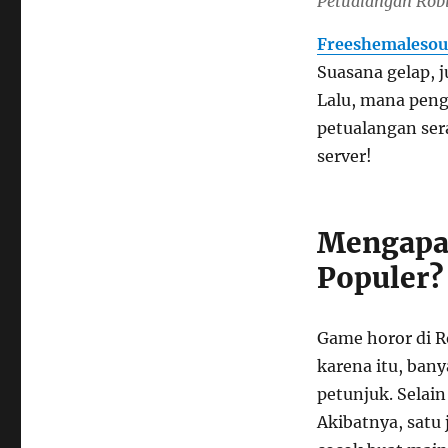
Petualangan Robl
Freeshemalesou
Suasana gelap, j
Lalu, mana peng
petualangan ser
server!
Mengapa 
Populer?
Game horor di 
karena itu, ban
petunjuk. Selain 
Akibatnya, satu 