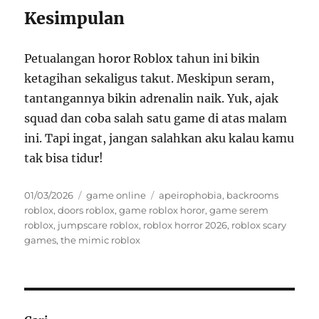
Kesimpulan
Petualangan horor Roblox tahun ini bikin
ketagihan sekaligus takut. Meskipun seram,
tantangannya bikin adrenalin naik. Yuk, ajak
squad dan coba salah satu game di atas malam
ini. Tapi ingat, jangan salahkan aku kalau kamu
tak bisa tidur!
Posted
Categories
Tags
01/03/2026
game online
apeirophobia
,
backrooms
on
roblox
,
doors roblox
,
game roblox horor
,
game serem
roblox
,
jumpscare roblox
,
roblox horror 2026
,
roblox scary
games
,
the mimic roblox