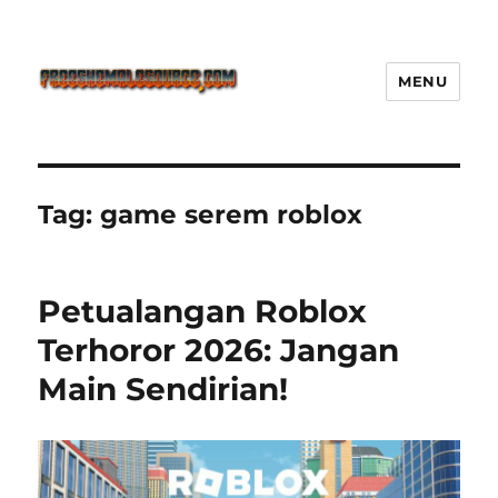
MENU
Freeshemalesource Tower
Defense Main Game Ini Pasti
Ketagihan!
Tag:
game serem roblox
Petualangan Roblox
Terhoror 2026: Jangan
Main Sendirian!