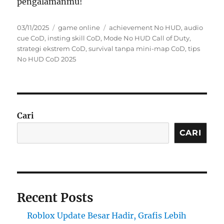
pengalamanmu!
Posted
Categories
Tags
03/11/2025
game online
achievement No HUD
,
audio
on
cue CoD
,
insting skill CoD
,
Mode No HUD Call of Duty
,
strategi ekstrem CoD
,
survival tanpa mini-map CoD
,
tips
No HUD CoD 2025
Cari
CARI
Recent Posts
Roblox Update Besar Hadir, Grafis Lebih