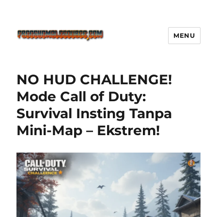
MENU
Freeshemalesource Tower
Defense Main Game Ini Pasti
NO HUD CHALLENGE!
Ketagihan!
Mode Call of Duty:
Survival Insting Tanpa
Mini-Map – Ekstrem!