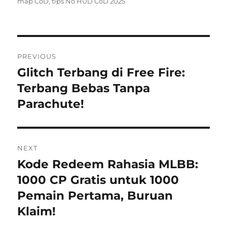
map CoD
,
tips No HUD CoD 2025
Navigasi
PREVIOUS
pos
Glitch Terbang di Free Fire:
Previous
post:
Terbang Bebas Tanpa
Parachute!
NEXT
Kode Redeem Rahasia MLBB:
Next
post:
1000 CP Gratis untuk 1000
Pemain Pertama, Buruan
Klaim!