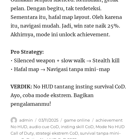
pelan. Dengan begitu, tak terdeteksi.
Sementara itu, hafal map layout. Oleh karena
itu, navigasi mudah. Jadi, win rate naik 25%.
Akhirnya, mode ini unlock achievement.
Pro Strategy:
• Silenced weapon + slow walk → Stealth kill
• Hafal map → Navigasi tanpa mini-map
VERDIK:
No HUD tantang insting survival CoD.
Ayo, coba mode ekstrem. Bagikan
pengalamanmu!
Author
Posted
Categories
Tags
admin
03/11/2025
game online
achievement
on
No HUD
,
audio cue CoD
,
insting skill CoD
,
Mode No HUD
Call of Duty
,
strategi ekstrem CoD
,
survival tanpa mini-