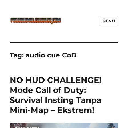
MENU
Freeshemalesource Tower
Defense Main Game Ini Pasti
Ketagihan!
Tag:
audio cue CoD
NO HUD CHALLENGE!
Mode Call of Duty:
Survival Insting Tanpa
Mini-Map – Ekstrem!