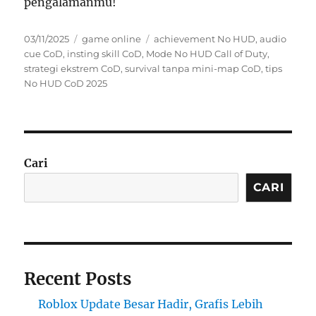
pengalamanmu!
Posted
Categories
Tags
03/11/2025
game online
achievement No HUD
,
audio
on
cue CoD
,
insting skill CoD
,
Mode No HUD Call of Duty
,
strategi ekstrem CoD
,
survival tanpa mini-map CoD
,
tips
No HUD CoD 2025
Cari
CARI
Recent Posts
Roblox Update Besar Hadir, Grafis Lebih