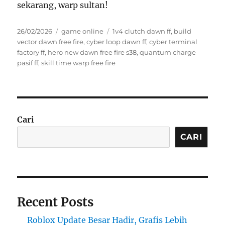
sekarang, warp sultan!
Posted
Categories
Tags
26/02/2026
game online
1v4 clutch dawn ff
,
build
on
vector dawn free fire
,
cyber loop dawn ff
,
cyber terminal
factory ff
,
hero new dawn free fire s38
,
quantum charge
pasif ff
,
skill time warp free fire
Cari
CARI
Recent Posts
Roblox Update Besar Hadir, Grafis Lebih