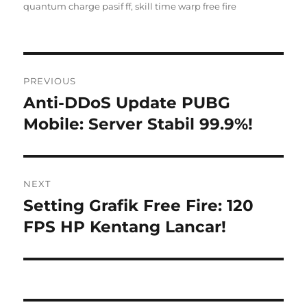
quantum charge pasif ff
,
skill time warp free fire
Navigasi
PREVIOUS
pos
Anti-DDoS Update PUBG
Previous
post:
Mobile: Server Stabil 99.9%!
NEXT
Setting Grafik Free Fire: 120
Next
post:
FPS HP Kentang Lancar!