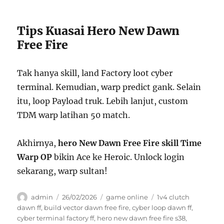
Tips Kuasai Hero New Dawn
Free Fire
Tak hanya skill, land Factory loot cyber
terminal. Kemudian, warp predict gank. Selain
itu, loop Payload truk. Lebih lanjut, custom
TDM warp latihan 50 match.
Akhirnya,
hero New Dawn Free Fire skill Time
Warp OP
bikin Ace ke Heroic. Unlock login
sekarang, warp sultan!
Author
Posted
Categories
Tags
admin
26/02/2026
game online
1v4 clutch
on
dawn ff
,
build vector dawn free fire
,
cyber loop dawn ff
,
cyber terminal factory ff
,
hero new dawn free fire s38
,