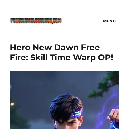
MENU
Freeshemalesource Tower
Defense Main Game Ini Pasti
Hero New Dawn Free
Ketagihan!
Fire: Skill Time Warp OP!