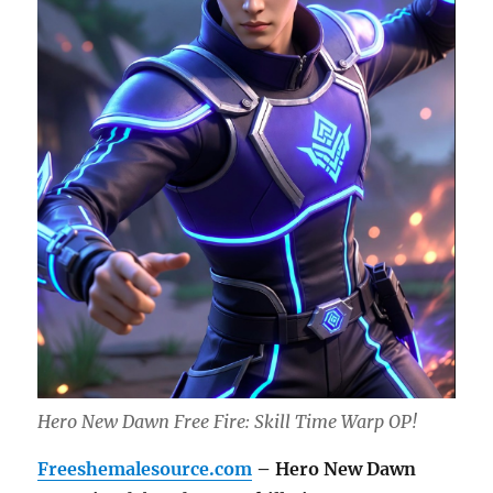
Hero New Dawn Free Fire: Skill Time Warp OP!
Freeshemalesource.com
– Hero New Dawn