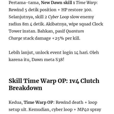
Pertama-tama,
New Dawn skill 1
Time Warp
:
Rewind 5 detik position + HP restore 300.
Selanjutnya, skill 2
Cyber Loop
slow enemy
radius 8m 4 detik. Akibatnya, wipe squad Clock
Tower instan. Bahkan, pasif
Quantum
Charge
stack damage +25% per kill.
Lebih lanjut, unlock event login 14 hari. Oleh
karena itu, Dawn meta S38!
Skill Time Warp OP: 1v4 Clutch
Breakdown
Kedua,
Time Warp OP
: Rewind death + loop
setup ult. Kemudian, cyber loop + MP40 spray