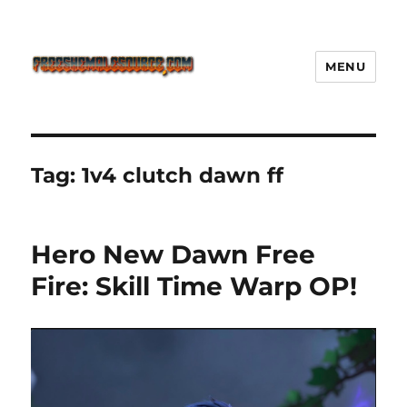
MENU
Freeshemalesource Tower
Defense Main Game Ini Pasti
Ketagihan!
Tag:
1v4 clutch dawn ff
Hero New Dawn Free
Fire: Skill Time Warp OP!